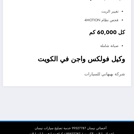
تغيير الزيت
فحص نظام 4MOTION
كل 60,000 كم
صيانة شاملة
وكيل فولكس واجن في الكويت
شركة بهبهاني للسيارات
أخصائي نيسان 99527787 خدمة تصليح سيارات نيسان
اخصائي ابلاندر الكويت / 99527787 / كراج تصليح سيارات ابلاندر