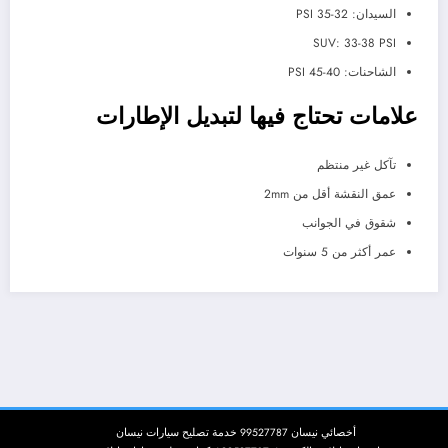
السيدان: 32-35 PSI
SUV: 33-38 PSI
الشاحنات: 40-45 PSI
علامات تحتاج فيها لتبديل الإطارات
تآكل غير منتظم
عمق النقشة أقل من 2mm
شقوق في الجوانب
عمر أكثر من 5 سنوات
أخصائي نيسان 99527787 خدمة تصليح سيارات نيسان