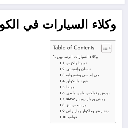
وكلاء السيارات في الكو
Table of Contents
وكلاء السيارات الرسميين
تويوتا ولكزس
نيسان وإنفينيتي
جي إم سي وشفروليه
فورد ولينكولن
هوندا
بورش وفولكس واجن وأودي
BMW وميني ورولز رويس
مرسيدس بنز
رنج روفر وجاكوار ومازيراتي
فولفو