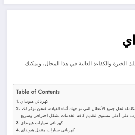
لخبرة والكفاءة العالية في هذا المجال، ويمكنك
Table of Contents
كهربائي هيونداي
يوفر لكم خدمات متكاملة لتصليح وصيانة السيارات المرسيدس، كما يوفر لكم قطع غيار تتميز بالجودة والمتانة، وبالتالي سوف تجد معنا خدمة متكاملة لحل جميع الأعطال التي تواجهك أثناء القيادة، فنحن نوفر لك
كهربائي سيارات هيونداي
كهربائي سيارات متنقل هيونداي