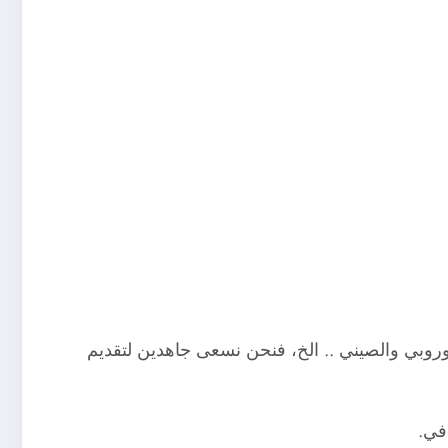
وروبي والصيني .. الخ، فنحن نسعى جاهدين لتقديم
في.