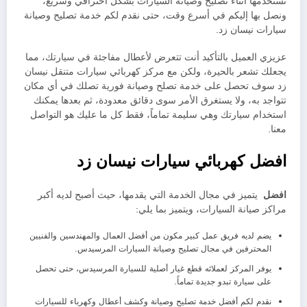
نستخدمها أثناء تصليح وصيانة السيارات بشكل احترافي وسريع،
ونصل بها إليكم في أسرع وقت، حتى نقدم لكم خدمة تصليح وصيانة
سيارات نيسان زد.
عزيزي العميل بالتأكيد أنت تتعرض لأعطال مفاجئة في سيارتك، مما
يجعلك تشعر بالحيرة، ولكن مع مركز كهربائي سيارات متنقل نيسان
زد سوف تحصل على خدمة تصلح وصيانة فورية تصلك في أي مكان
تتواجد به، ولا يستغرق الأمر سوى دقائق معدودة، ثم بعدها يمكنك
استخدام سيارتك وهي سليمة تماماً، فقط كل ما عليك هو التواصل
معنا.
افضل كهربائي سيارات نيسان زد
افضل
يتميز في مجال الخدمة التي يقدمها، حيث أصبح لديه أكبر
مراكز صيانة السيارات، ويتميز بما يلي:
يضم لديه فريق عمل كبير مكون من أفضل العمال والمهندسين والفنيين
المحترفين في مجال تصليح وصيانة السيارات المرسيدس.
يوفر المركز لعملائه قطع غيار أصلية للسيارة المرسيدس، حتى تحصل
على سيارة تبدو جديدة تماماً.
نقدم لكم أفضل خدمة تصليح وصيانة وكشف أعطال وكهرباء للسيارات