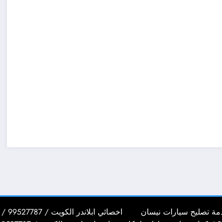
اخصائي ابلاندر الكويت / 99527787 / كراج تصليح سيارات ابلاندر