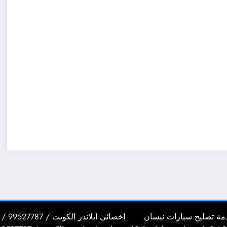
اخصائي ابلاندر الكويت / 99527787 / كراج تصليح سيارات ابلاندر