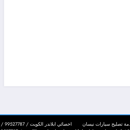
اخصائي ابلاندر الكويت / 99527787 / كراج تصليح سيارات ابلاندر