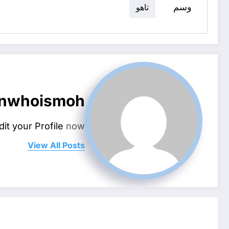
وسم
تاهو
nwhoismoh
dit your Profile
now.
View All Posts