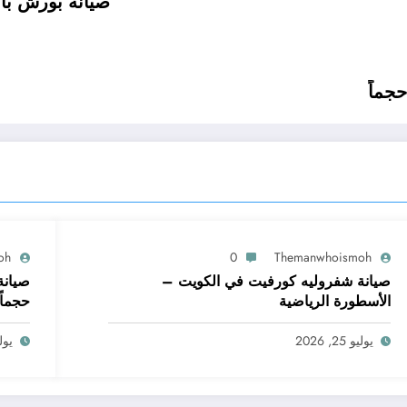
صيانة بورش بان
جماً
oh
0
Themanwhoismoh
صيانة شفروليه كورفيت في الكويت –
صيانة
الأسطورة الرياضية
حجماً
يوليو 25, 2026
يوليو 5