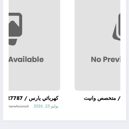
99527787 / متخصص وانيت
كهربائي يارس / 787
يوليو 25, 2026
themanwhoismoh