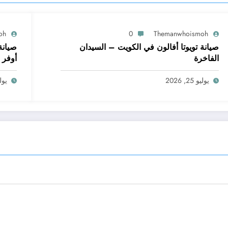
oh
0
Themanwhoismoh
صيانة تويوتا أفالون في الكويت – السيدان
صيانة
الفاخرة
أوفر 
يوليو 25, 2026
يوليو 5