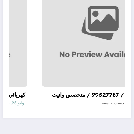
كهربائي وانيت / 99527787 / متخصص وانيت
ك
يوليو 25, 2026
ي
themanwhoismoh