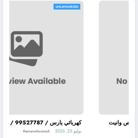
UNCATEGORIZED
/ متخصص وانيت
كهربائي يارس / 99527787 / م
يوليو 25, 2026
themanwhoismoh