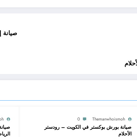
صيانة إنفينيتي QX80 في 
حلام
oh
0
Themanwhoismoh
صيانة بورش بوكستر في الكويت – رودستر
صيانة
الأحلام
الريا