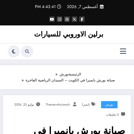
لتجاوز
أغسطس 7, 2026
4:43:42 PM
لى
لمحتوى
برلين الاوروبي للسيارات
الرئيسية
بورش
صيانة بورش بانميرا في الكويت – السيدان الرياضية الفاخرة
بورش
بانميرا
Themanwhoismoh
يوليو 25, 2026
0 تعليقات
صيانة بورش بانميرا في