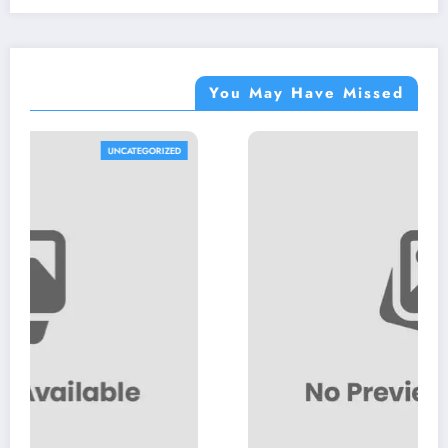
You May Have Missed
GORIZED
UNCATEG