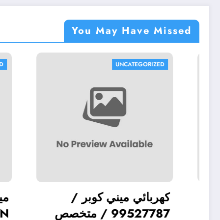
You May Have Missed
CATEGORIZED
UNCATEGORIZED
كهربائي هيونداي /
كهربائي م
99527787 / متخصص