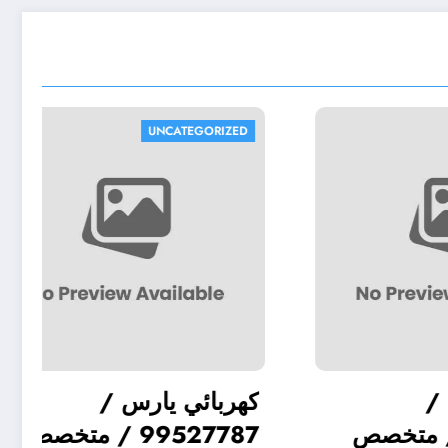
UNCATEGORIZED
ية
كهربائي وانيت /
ك
يكي
99527787 / متخصص