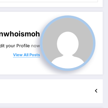
nwhoismoh
dit your Profile
now.
View All Posts