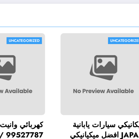
UNCATEGORIZED
UN
يني كوبر /
ميكانيكي سيارات يابان
99527787 / متخصص
JAPAN افضل ميكيان