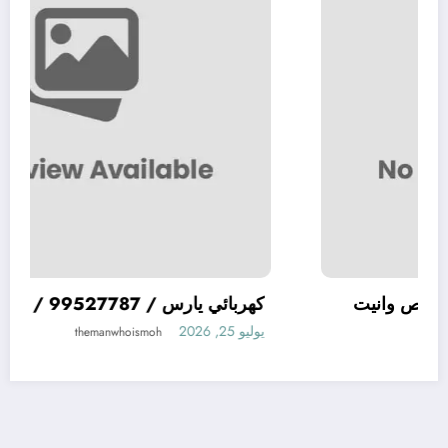
صص وانيت
كهربائي يارس / 99527787 / متخصص
يوليو 25, 2026
h
themanwhoismoh