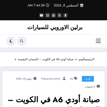
لتجاوز
أغسطس 8, 2026
7:44:58 AM
لى
لمحتوى
برلين الاوروبي للسيارات
الرئيسية
أودي
صيانة أودي A6 في الكويت – السيدان التنفيذية
أودي
A6
Themanwhoismoh
يوليو 25, 2026
0 تعليقات
صيانة أودي A6 في الكويت –