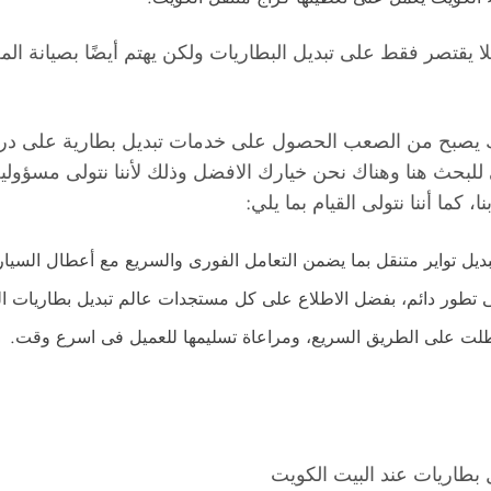
يقتصر فقط على تبديل البطاريات ولكن يهتم أيضًا بصيانة المحر
 يصبح من الصعب الحصول على خدمات تبديل بطارية على درجة ع
حث هنا وهناك نحن خيارك الافضل وذلك لأننا نتولى مسؤولية إ
، كما أننا نتولى القيام بما يلي:
ل تواير متنقل بما يضمن التعامل الفورى والسريع مع أعطال السيار
تطور دائم، بفضل الاطلاع على كل مستجدات عالم تبديل بطاريات ال
عطلت على الطريق السريع، ومراعاة تسليمها للعميل فى اسرع وقت.