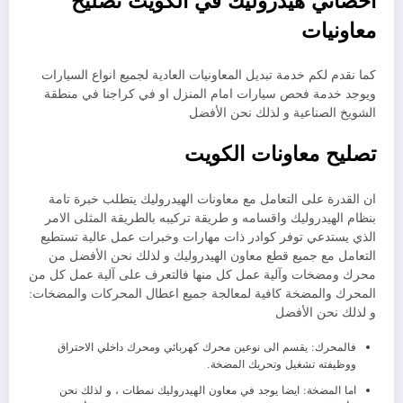
اخصائي هيدروليك في الكويت تصليح
معاونيات
كما نقدم لكم خدمة تبديل المعاونيات العادية لجميع انواع السيارات
ويوجد خدمة فحص سيارات امام المنزل او في كراجنا في منطقة
الشويخ الصناعية و لذلك نحن الأفضل
تصليح معاونات الكويت
ان القدرة على التعامل مع معاونات الهيدروليك يتطلب خبرة تامة
بنظام الهيدروليك واقسامه و طريقة تركيبه بالطريقة المثلى الامر
الذي يستدعي توفر كوادر ذات مهارات وخبرات عمل عالية تستطيع
التعامل مع جميع قطع معاون الهيدروليك و لذلك نحن الأفضل من
محرك ومضخات وآلية عمل كل منها فالتعرف على آلية عمل كل من
المحرك والمضخة كافية لمعالجة جميع اعطال المحركات والمضخات:
و لذلك نحن الأفضل
فالمحرك: يقسم الى نوعين محرك كهربائي ومحرك داخلي الاحتراق
ووظيفته تشغيل وتحريك المضخة.
اما المضخة: ايضا يوجد في معاون الهيدروليك نمطات ، و لذلك نحن