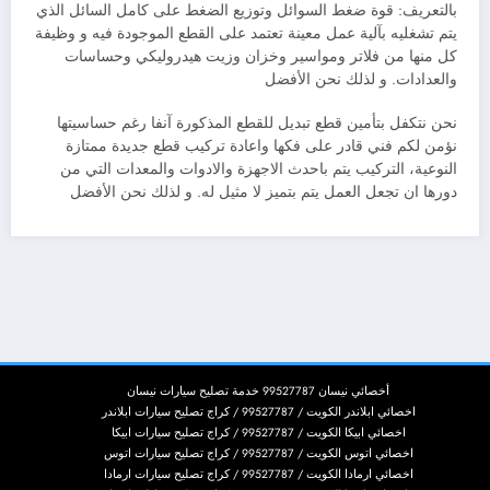
بالتعريف: قوة ضغط السوائل وتوزيع الضغط على كامل السائل الذي
يتم تشغليه بآلية عمل معينة تعتمد على القطع الموجودة فيه و وظيفة
كل منها من فلاتر ومواسير وخزان وزيت هيدروليكي وحساسات
والعدادات. و لذلك نحن الأفضل
نحن نتكفل بتأمين قطع تبديل للقطع المذكورة آنفا رغم حساسيتها
نؤمن لكم فني قادر على فكها واعادة تركيب قطع جديدة ممتازة
النوعية، التركيب يتم باحدث الاجهزة والادوات والمعدات التي من
دورها ان تجعل العمل يتم بتميز لا مثيل له. و لذلك نحن الأفضل
أخصائي نيسان 99527787 خدمة تصليح سيارات نيسان
اخصائي ابلاندر الكويت / 99527787 / كراج تصليح سيارات ابلاندر
اخصائي ابيكا الكويت / 99527787 / كراج تصليح سيارات ابيكا
اخصائي اتوس الكويت / 99527787 / كراج تصليح سيارات اتوس
اخصائي ارمادا الكويت / 99527787 / كراج تصليح سيارات ارمادا