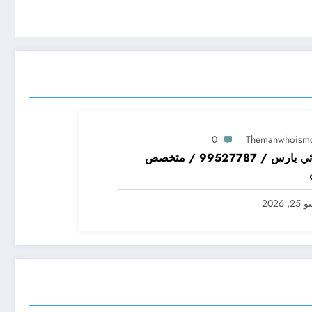
0
Themanwhoism
كهربائي يارس / 99527787 / متخصص
2, 2026