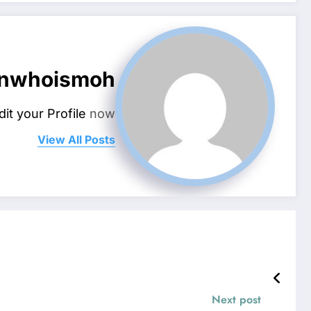
nwhoismoh
dit your Profile
now.
View All Posts
Next post