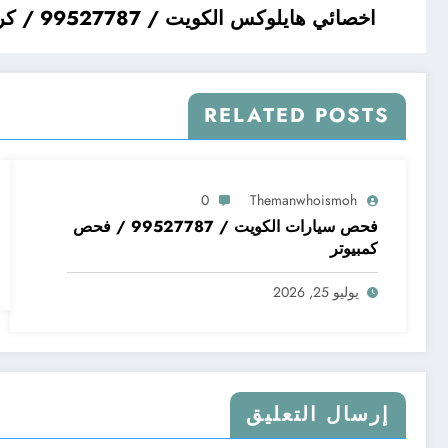
اخصائي هايلوكس الكويت / 99527787 / كراج تصليح سيارات هايلوكس
RELATED POSTS
0
Themanwhoismoh
فحص سيارات الكويت / 99527787 / فحص
كمبيوتر
يوليو 25, 2026
إرسال التعليق