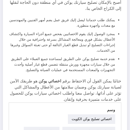
أصبح بالإمكان تصليح سيارتك يوكن في أي منطقة دون الحاجة لنقلها
إلى الكراج الخاص بنا،
يمكنك طلب خدماتنا ليصل إليك فريق عمل يضم أمهر الفنيين والمهندسين
مع معدات وأجهزة متطورة.
بمجرد الوصول إليك يقوم الاخصائيين بفحص جميع أجزاء السيارة واكتشاف
الأعطال بشكل فوري ومعالجة المشاكل بسرعة واحترافية من خلال
إجراءات التصليح أو تبديل قطع الغيار التالفة أو حتى تعبئة السوائل وغيرها
من الخدمات.
نقدم خدمة تصليح يوكن على الطريق لمساعدة جميع العملاء على الطريق
من خلال سيارات مجهزة وورش متنقلة تتضمن قطع غيار أصلية وأحدث
التجهيزات والمعدات المستخدمة في عمليات الصيانة والتصليح.
ختامًا يمكن القول أن الاحتفاظ برقم
اخصائي يوكن
هو طريقك الآمن
لصيانة سيارتك يوكن وضمان سلامتها من الأعطال والمشاكل التي
تؤثر على أدائها، تواصل معنا واطلب اخصائي سيارات يوكن للحصول
على خدمات متميزة بحرفية وإتقان.
وسم
اخصائي تصليح يوكن الكويت