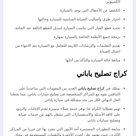
الكمبيوتر.
الكشف عن الأعطال التي توجد بالسيارة.
اختيار طرق وأساليب الصيانة المناسبة للسيارة وحالتها.
تحديد قطع الغيار التي تناسب السيارة لتبديل القطع التالفة عند الحاجة.
برمجة جميع الأنظمة الخاصة بالسيارة بمهارة.
تقديم التعليمات والإرشادات اللازمة للتعامل مع السيارة بعد الانتهاء من
اعمال الصيانة.
متابعة حالة السيارة والتأكد من أدائها.
كراج تصليح ياباني
نمتلك في
كراج تصليح ياباني
العديد من المقومات التي ساعدتنا على
التنافس بقوة مع المراكز المتخصصة في تصليح سيارات ياباني، مما يجعلنا
الحل النهائي لكل من يجد مشكلة في سيارة ياباني.
نهتم بعملائنا الكرام لذا نوفر خدمة عملاء متميزة تقدم الإجابات والردود
على كافة الأسئلة والاستفسارات التي تشغل بالهم عن خدمات صيانة
وتصليح سيارات ياباني.
متابعة التطورات المستمرة أحد الأمور التي ننفرد بها عن غيرنا من المراكز
الأخرى، حيث نعتمد على أحدث الأجهزة والتقنيات المستخدمة في مجال