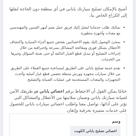
أصبح بالإمكان تصليح سيارتك ياباني في أي منطقة دون الحاجة لنقلها
إلى الكراج الخاص بنا،
يمكنك طلب خدماتنا ليصل إليك فريق عمل يضم أمهر الفنيين والمهندسين
مع معدات وأجهزة متطورة.
بمجرد الوصول إليك يقوم الاخصائيين بفحص جميع أجزاء السيارة واكتشاف
الأعطال بشكل فوري ومعالجة المشاكل بسرعة واحترافية من خلال
إجراءات التصليح أو تبديل قطع الغيار التالفة أو حتى تعبئة السوائل وغيرها
من الخدمات.
نقدم خدمة تصليح ياباني على الطريق لمساعدة جميع العملاء على الطريق
من خلال سيارات مجهزة وورش متنقلة تتضمن قطع غيار أصلية وأحدث
التجهيزات والمعدات المستخدمة في عمليات الصيانة والتصليح.
ختامًا يمكن القول أن الاحتفاظ برقم
اخصائي ياباني
هو طريقك الآمن
لصيانة سيارتك ياباني وضمان سلامتها من الأعطال والمشاكل التي
تؤثر على أدائها، تواصل معنا واطلب اخصائي سيارات ياباني للحصول
على خدمات متميزة بحرفية وإتقان.
وسم
اخصائي تصليح ياباني الكويت