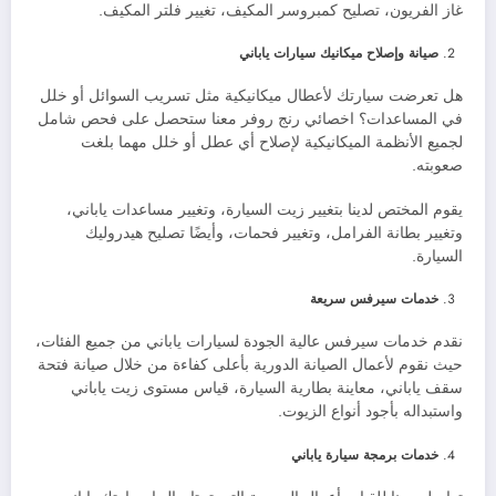
غاز الفريون، تصليح كمبروسر المكيف، تغيير فلتر المكيف.
صيانة وإصلاح ميكانيك سيارات ياباني
هل تعرضت سيارتك لأعطال ميكانيكية مثل تسريب السوائل أو خلل
في المساعدات؟ اخصائي رنج روفر معنا ستحصل على فحص شامل
لجميع الأنظمة الميكانيكية لإصلاح أي عطل أو خلل مهما بلغت
صعوبته.
يقوم المختص لدينا بتغيير زيت السيارة، وتغيير مساعدات ياباني،
وتغيير بطانة الفرامل، وتغيير فحمات، وأيضًا تصليح هيدروليك
السيارة.
خدمات سيرفس سريعة
نقدم خدمات سيرفس عالية الجودة لسيارات ياباني من جميع الفئات،
حيث نقوم لأعمال الصيانة الدورية بأعلى كفاءة من خلال صيانة فتحة
سقف ياباني، معاينة بطارية السيارة، قياس مستوى زيت ياباني
واستبداله بأجود أنواع الزيوت.
خدمات برمجة سيارة ياباني