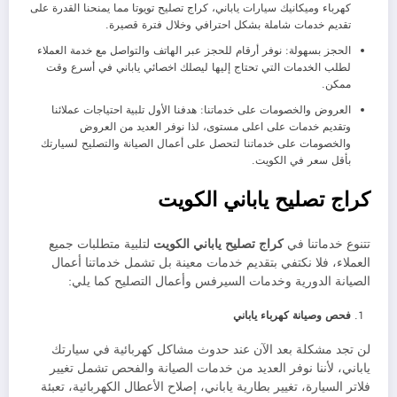
كهرباء وميكانيك سيارات ياباني، كراج تصليح تويوتا مما يمنحنا القدرة على
تقديم خدمات شاملة بشكل احترافي وخلال فترة قصيرة.
الحجز بسهولة: نوفر أرقام للحجز عبر الهاتف والتواصل مع خدمة العملاء
لطلب الخدمات التي تحتاج إليها ليصلك اخصائي ياباني في أسرع وقت
ممكن.
العروض والخصومات على خدماتنا: هدفنا الأول تلبية احتياجات عملائنا
وتقديم خدمات على اعلى مستوى، لذا نوفر العديد من العروض
والخصومات على خدماتنا لتحصل على أعمال الصيانة والتصليح لسيارتك
بأقل سعر في الكويت.
كراج تصليح ياباني الكويت
تتنوع خدماتنا في
كراج تصليح ياباني الكويت
لتلبية متطلبات جميع
العملاء، فلا نكتفي بتقديم خدمات معينة بل تشمل خدماتنا أعمال
الصيانة الدورية وخدمات السيرفس وأعمال التصليح كما يلي:
فحص وصيانة كهرباء ياباني
لن تجد مشكلة بعد الآن عند حدوث مشاكل كهربائية في سيارتك
ياباني، لأننا نوفر العديد من خدمات الصيانة والفحص تشمل تغيير
فلاتر السيارة، تغيير بطارية ياباني، إصلاح الأعطال الكهربائية، تعبئة