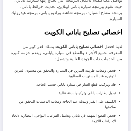
تواصل معنا للقيام بأعمال البرمجة التي تحتاج إليها سيارتك ياباني،
حيث نقوم ببرمجة سيارة ياباني اونلاين، تحديث خرائط ياباني،
برمجة مفتاح السيارة، برمجة شاشة وراديو ياباني، برمجة هيدروليك
السيارة.
اخصائي تصليح ياباني الكويت
لدينا افضل
اخصائي تصليح ياباني الكويت
يمتلك قدر كبير من
المعرفة بجميع الأجزاء والقطع في سيارة ياباني، ويقدم حزمة كبيرة
من الخدمات ذات الجودة العالية وتشمل:
فحص ومعاينة طرمبة البنزين في السيارة والتحقق من مستوى البنزين
لتوفيره عند المستويات المطلوبة.
فك وتركيب قطع الغيار في سيارة ياباني حسب الحاجة.
تبديل إطارات ياباني وتركيبها بدقة عالية.
الكشف على القير وتبديله عند الحاجة ومعاينة الدعسات للتحقق من
سلامتها.
فحص القطع المهمة في ياباني وتشمل الفرامل، البواجي، البطارية لاتخاذ
الإجراءات اللازمة.