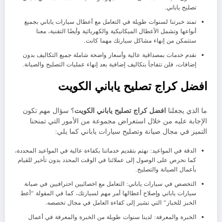
تصليح ياباني.
تمتد خبرتنا لسنوات طويلة في التعامل مع أعطال سيارات ياباني بجميع
أنواعها وتشمل الأعطال الميكانيكية والكهربائية وأيضًا التقنية، معنا
ستتمكن من إنهاء مشاكل سيارتك مهما كانت.
نقدم خدمات بمصداقية عالية وأسعار واضحة شاملة جميع التكاليف بدون
إضافات، فلن تتفاجأ بتكاليف إضافية بعد إنهاء عمليات التصليح والصيانة.
افضل كراج تصليح ياباني الكويت
ما الذي يجعلنا
افضل كراج تصليح ياباني الكويت
؟ سؤال مهم تكون
الإجابة عليه من خلال استعراض مجموعة من الأمور التي تمنحنا
التميز في مجال صيانة وتصليح سيارات ياباني كما يلي:
الدقة في المواعيد: نهتم بتقديم خدماتنا بكفاءة عالية في المواعيد المحددة،
كما نحرص على الوصول إلى عملائنا في الوقت المحدد بدون تأخير للقيام
بأعمال الصيانة والتصليح.
التخصص في سيارات ياباني: التعامل مع اخصائيين احترافيين في صيانة
سيارات ياباني وإصلاح أعطالها أمر مهم لسيارتك، كما في المقولة “أعط
الخبز للخباز” التي تشير إلى كفاءة العامل في مجال تخصصه.
الخبرة والمعرفة: لدينا سنوات طويلة من الخبرة والمعرفة في أعمال