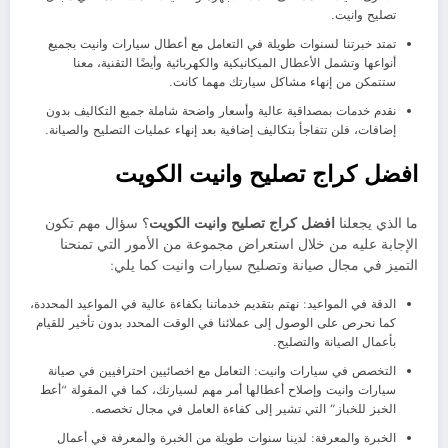
تصليح وانيت.
تمتد خبرتنا لسنوات طويلة في التعامل مع أعطال سيارات وانيت بجميع
أنواعها وتشمل الأعطال الميكانيكية والكهربائية وأيضًا التقنية، معنا
ستتمكن من إنهاء مشاكل سيارتك مهما كانت.
نقدم خدمات بمصداقية عالية وأسعار واضحة شاملة جميع التكاليف بدون
إضافات، فلن تتفاجأ بتكاليف إضافية بعد إنهاء عمليات التصليح والصيانة.
افضل كراج تصليح وانيت الكويت
ما الذي يجعلنا
افضل كراج تصليح وانيت الكويت
؟ سؤال مهم تكون
الإجابة عليه من خلال استعراض مجموعة من الأمور التي تمنحنا
التميز في مجال صيانة وتصليح سيارات وانيت كما يلي:
الدقة في المواعيد: نهتم بتقديم خدماتنا بكفاءة عالية في المواعيد المحددة،
كما نحرص على الوصول إلى عملائنا في الوقت المحدد بدون تأخير للقيام
بأعمال الصيانة والتصليح.
التخصص في سيارات وانيت: التعامل مع اخصائيين احترافيين في صيانة
سيارات وانيت وإصلاح أعطالها أمر مهم لسيارتك، كما في المقولة “أعط
الخبز للخباز” التي تشير إلى كفاءة العامل في مجال تخصصه.
الخبرة والمعرفة: لدينا سنوات طويلة من الخبرة والمعرفة في أعمال