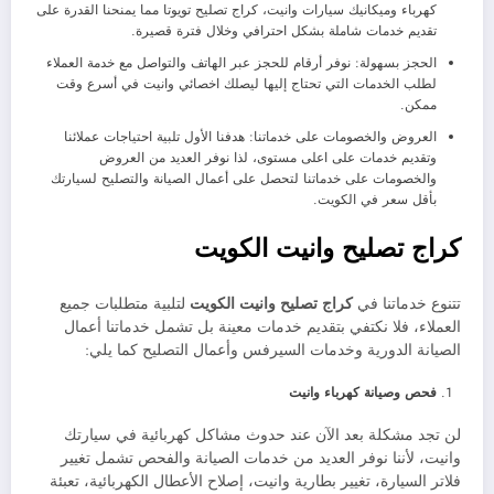
كهرباء وميكانيك سيارات وانيت، كراج تصليح تويوتا مما يمنحنا القدرة على
تقديم خدمات شاملة بشكل احترافي وخلال فترة قصيرة.
الحجز بسهولة: نوفر أرقام للحجز عبر الهاتف والتواصل مع خدمة العملاء
لطلب الخدمات التي تحتاج إليها ليصلك اخصائي وانيت في أسرع وقت
ممكن.
العروض والخصومات على خدماتنا: هدفنا الأول تلبية احتياجات عملائنا
وتقديم خدمات على اعلى مستوى، لذا نوفر العديد من العروض
والخصومات على خدماتنا لتحصل على أعمال الصيانة والتصليح لسيارتك
بأقل سعر في الكويت.
كراج تصليح وانيت الكويت
تتنوع خدماتنا في
كراج تصليح وانيت الكويت
لتلبية متطلبات جميع
العملاء، فلا نكتفي بتقديم خدمات معينة بل تشمل خدماتنا أعمال
الصيانة الدورية وخدمات السيرفس وأعمال التصليح كما يلي:
فحص وصيانة كهرباء وانيت
لن تجد مشكلة بعد الآن عند حدوث مشاكل كهربائية في سيارتك
وانيت، لأننا نوفر العديد من خدمات الصيانة والفحص تشمل تغيير
فلاتر السيارة، تغيير بطارية وانيت، إصلاح الأعطال الكهربائية، تعبئة