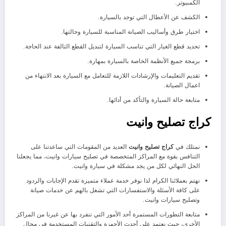
الكمبيوتر.
الكشف عن الأعطال التي توجد بالسيارة.
اختيار طرق وأساليب الصيانة المناسبة للسيارة وحالتها.
تحديد قطع الغيار التي تناسب السيارة لتبديل القطع التالفة عند الحاجة.
برمجة جميع الأنظمة الخاصة بالسيارة بمهارة.
تقديم التعليمات والإرشادات اللازمة للتعامل مع السيارة بعد الانتهاء من
اعمال الصيانة.
متابعة حالة السيارة والتأكد من أدائها.
كراج تصليح وانيت
نمتلك في
كراج تصليح وانيت
العديد من المقومات التي ساعدتنا على
التنافس بقوة مع المراكز المتخصصة في تصليح سيارات وانيت، مما يجعلنا
الحل النهائي لكل من يجد مشكلة في سيارة وانيت.
نهتم بعملائنا الكرام لذا نوفر خدمة عملاء متميزة تقدم الإجابات والردود
على كافة الأسئلة والاستفسارات التي تشغل بالهم عن خدمات صيانة
وتصليح سيارات وانيت.
متابعة التطورات المستمرة أحد الأمور التي ننفرد بها عن غيرنا من المراكز
الأخرى، حيث نعتمد على أحدث الأجهزة والتقنيات المستخدمة في مجال