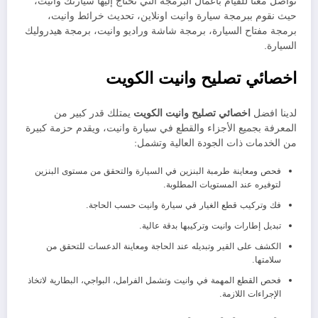
تواصل معنا للقيام بأعمال البرمجة التي تحتاج إليها سيارتك وانيت،
حيث نقوم ببرمجة سيارة وانيت اونلاين، تحديث خرائط وانيت،
برمجة مفتاح السيارة، برمجة شاشة وراديو وانيت، برمجة هيدروليك
السيارة.
اخصائي تصليح وانيت الكويت
لدينا افضل
اخصائي تصليح وانيت الكويت
يمتلك قدر كبير من
المعرفة بجميع الأجزاء والقطع في سيارة وانيت، ويقدم حزمة كبيرة
من الخدمات ذات الجودة العالية وتشمل:
فحص ومعاينة طرمبة البنزين في السيارة والتحقق من مستوى البنزين
لتوفيره عند المستويات المطلوبة.
فك وتركيب قطع الغيار في سيارة وانيت حسب الحاجة.
تبديل إطارات وانيت وتركيبها بدقة عالية.
الكشف على القير وتبديله عند الحاجة ومعاينة الدعسات للتحقق من
سلامتها.
فحص القطع المهمة في وانيت وتشمل الفرامل، البواجي، البطارية لاتخاذ
الإجراءات اللازمة.