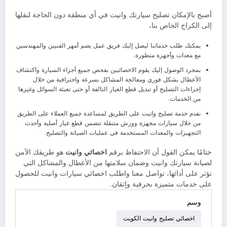
أصبح بالإمكان تصليح سيارتك وانيت في أي منطقة دون الحاجة لنقلها
إلى الكراج الخاص بنا،
يمكنك طلب خدماتنا ليصل إليك فريق عمل يضم أمهر الفنيين والمهندسين
مع معدات وأجهزة متطورة.
بمجرد الوصول إليك يقوم الاخصائيين بفحص جميع أجزاء السيارة واكتشاف
الأعطال بشكل فوري ومعالجة المشاكل بسرعة واحترافية من خلال
إجراءات التصليح أو تبديل قطع الغيار التالفة أو حتى تعبئة السوائل وغيرها
من الخدمات.
نقدم خدمة تصليح وانيت على الطريق لمساعدة جميع العملاء على الطريق
من خلال سيارات مجهزة وورش متنقلة تتضمن قطع غيار أصلية وأحدث
التجهيزات والمعدات المستخدمة في عمليات الصيانة والتصليح.
ختامًا يمكن القول أن الاحتفاظ برقم
اخصائي وانيت
هو طريقك الآمن
لصيانة سيارتك وانيت وضمان سلامتها من الأعطال والمشاكل التي
تؤثر على أدائها، تواصل معنا واطلب اخصائي سيارات وانيت للحصول
على خدمات متميزة بحرفية وإتقان.
وسم
اخصائي تصليح وانيت الكويت