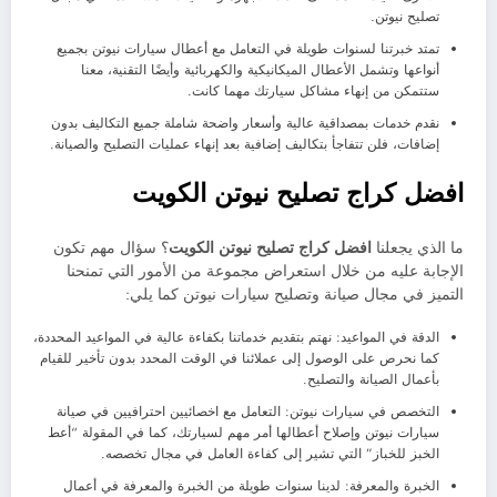
تصليح نيوتن.
تمتد خبرتنا لسنوات طويلة في التعامل مع أعطال سيارات نيوتن بجميع
أنواعها وتشمل الأعطال الميكانيكية والكهربائية وأيضًا التقنية، معنا
ستتمكن من إنهاء مشاكل سيارتك مهما كانت.
نقدم خدمات بمصداقية عالية وأسعار واضحة شاملة جميع التكاليف بدون
إضافات، فلن تتفاجأ بتكاليف إضافية بعد إنهاء عمليات التصليح والصيانة.
افضل كراج تصليح نيوتن الكويت
ما الذي يجعلنا
افضل كراج تصليح نيوتن الكويت
؟ سؤال مهم تكون
الإجابة عليه من خلال استعراض مجموعة من الأمور التي تمنحنا
التميز في مجال صيانة وتصليح سيارات نيوتن كما يلي:
الدقة في المواعيد: نهتم بتقديم خدماتنا بكفاءة عالية في المواعيد المحددة،
كما نحرص على الوصول إلى عملائنا في الوقت المحدد بدون تأخير للقيام
بأعمال الصيانة والتصليح.
التخصص في سيارات نيوتن: التعامل مع اخصائيين احترافيين في صيانة
سيارات نيوتن وإصلاح أعطالها أمر مهم لسيارتك، كما في المقولة “أعط
الخبز للخباز” التي تشير إلى كفاءة العامل في مجال تخصصه.
الخبرة والمعرفة: لدينا سنوات طويلة من الخبرة والمعرفة في أعمال