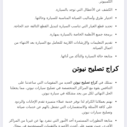
الكمبيوتر.
الكشف عن الأعطال التي توجد بالسيارة.
اختيار طرق وأساليب الصيانة المناسبة للسيارة وحالتها.
تحديد قطع الغيار التي تناسب السيارة لتبديل القطع التالفة عند الحاجة.
برمجة جميع الأنظمة الخاصة بالسيارة بمهارة.
تقديم التعليمات والإرشادات اللازمة للتعامل مع السيارة بعد الانتهاء من
اعمال الصيانة.
متابعة حالة السيارة والتأكد من أدائها.
كراج تصليح نيوتن
نمتلك في
كراج تصليح نيوتن
العديد من المقومات التي ساعدتنا على
التنافس بقوة مع المراكز المتخصصة في تصليح سيارات نيوتن، مما يجعلنا
الحل النهائي لكل من يجد مشكلة في سيارة نيوتن.
نهتم بعملائنا الكرام لذا نوفر خدمة عملاء متميزة تقدم الإجابات والردود
على كافة الأسئلة والاستفسارات التي تشغل بالهم عن خدمات صيانة
وتصليح سيارات نيوتن.
متابعة التطورات المستمرة أحد الأمور التي ننفرد بها عن غيرنا من المراكز
الأخرى، حيث نعتمد على أحدث الأجهزة والتقنيات المستخدمة في مجال