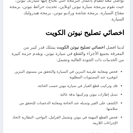
تواصل معنا للقيام بأعمال البرمجة التي تحتاج إليها سيارتك نيوتن،
حيث نقوم ببرمجة سيارة نيوتن اونلاين، تحديث خرائط نيوتن، برمجة
مفتاح السيارة، برمجة شاشة وراديو نيوتن، برمجة هيدروليك
السيارة.
اخصائي تصليح نيوتن الكويت
لدينا افضل
اخصائي تصليح نيوتن الكويت
يمتلك قدر كبير من
المعرفة بجميع الأجزاء والقطع في سيارة نيوتن، ويقدم حزمة كبيرة
من الخدمات ذات الجودة العالية وتشمل:
فحص ومعاينة طرمبة البنزين في السيارة والتحقق من مستوى البنزين
لتوفيره عند المستويات المطلوبة.
فك وتركيب قطع الغيار في سيارة نيوتن حسب الحاجة.
تبديل إطارات نيوتن وتركيبها بدقة عالية.
الكشف على القير وتبديله عند الحاجة ومعاينة الدعسات للتحقق من
سلامتها.
فحص القطع المهمة في نيوتن وتشمل الفرامل، البواجي، البطارية لاتخاذ
الإجراءات اللازمة.