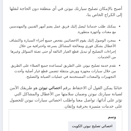
أصبح بالإمكان تصليح سيارتك نيوتن في أي منطقة دون الحاجة لنقلها
إلى الكراج الخاص بنا،
يمكنك طلب خدماتنا ليصل إليك فريق عمل يضم أمهر الفنيين والمهندسين
مع معدات وأجهزة متطورة.
بمجرد الوصول إليك يقوم الاخصائيين بفحص جميع أجزاء السيارة واكتشاف
الأعطال بشكل فوري ومعالجة المشاكل بسرعة واحترافية من خلال
إجراءات التصليح أو تبديل قطع الغيار التالفة أو حتى تعبئة السوائل وغيرها
من الخدمات.
نقدم خدمة تصليح نيوتن على الطريق لمساعدة جميع العملاء على الطريق
من خلال سيارات مجهزة وورش متنقلة تتضمن قطع غيار أصلية وأحدث
التجهيزات والمعدات المستخدمة في عمليات الصيانة والتصليح.
ختامًا يمكن القول أن الاحتفاظ برقم
اخصائي نيوتن
هو طريقك الآمن
لصيانة سيارتك نيوتن وضمان سلامتها من الأعطال والمشاكل التي
تؤثر على أدائها، تواصل معنا واطلب اخصائي سيارات نيوتن للحصول
على خدمات متميزة بحرفية وإتقان.
وسم
اخصائي تصليح نيوتن الكويت