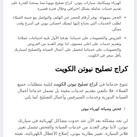
كهرباء وميكانيك سيارات نيوتن، كراج تصليح تويوتا مما يمنحنا القدرة على
تقديم خدمات شاملة بشكل احترافي وخلال فترة قصيرة.
الحجز بسهولة: نوفر أرقام للحجز عبر الهاتف والتواصل مع خدمة العملاء
لطلب الخدمات التي تحتاج إليها ليصلك اخصائي نيوتن في أسرع وقت
ممكن.
العروض والخصومات على خدماتنا: هدفنا الأول تلبية احتياجات عملائنا
وتقديم خدمات على اعلى مستوى، لذا نوفر العديد من العروض
والخصومات على خدماتنا لتحصل على أعمال الصيانة والتصليح لسيارتك
بأقل سعر في الكويت.
كراج تصليح نيوتن الكويت
تتنوع خدماتنا في
كراج تصليح نيوتن الكويت
لتلبية متطلبات جميع
العملاء، فلا نكتفي بتقديم خدمات معينة بل تشمل خدماتنا أعمال
الصيانة الدورية وخدمات السيرفس وأعمال التصليح كما يلي:
فحص وصيانة كهرباء نيوتن
لن تجد مشكلة بعد الآن عند حدوث مشاكل كهربائية في سيارتك
نيوتن، لأننا نوفر العديد من خدمات الصيانة والفحص تشمل تغيير
فلاتر السيارة، تغيير بطارية نيوتن، إصلاح الأعطال الكهربائية، تعبئة