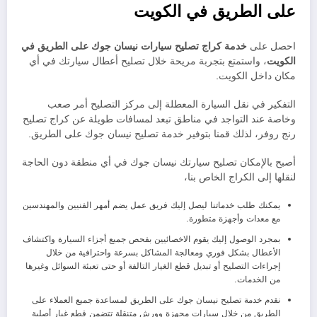
على الطريق في الكويت
احصل على
خدمة كراج تصليح سيارات نيسان جوك على الطريق في
الكويت
، واستمتع بتجربة مريحة خلال تصليح أعطال سيارتك في أي
مكان داخل الكويت.
التفكير في نقل السيارة المعطلة إلى مركز التصليح أمر صعب
وخاصة عند التواجد في مناطق تبعد لمسافات طويلة عن كراج تصليح
رنج روفر، لذلك قمنا بتوفير خدمة تصليح نيسان جوك على الطريق.
أصبح بالإمكان تصليح سيارتك نيسان جوك في أي منطقة دون الحاجة
لنقلها إلى الكراج الخاص بنا،
يمكنك طلب خدماتنا ليصل إليك فريق عمل يضم أمهر الفنيين والمهندسين
مع معدات وأجهزة متطورة.
بمجرد الوصول إليك يقوم الاخصائيين بفحص جميع أجزاء السيارة واكتشاف
الأعطال بشكل فوري ومعالجة المشاكل بسرعة واحترافية من خلال
إجراءات التصليح أو تبديل قطع الغيار التالفة أو حتى تعبئة السوائل وغيرها
من الخدمات.
نقدم خدمة تصليح نيسان جوك على الطريق لمساعدة جميع العملاء على
الطريق من خلال سيارات مجهزة وورش متنقلة تتضمن قطع غيار أصلية