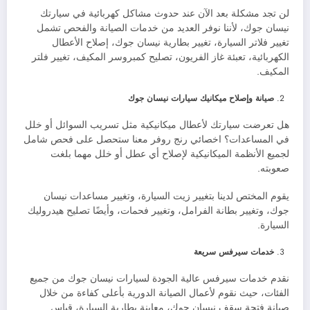
لن تجد مشكلة بعد الآن عند حدوث مشاكل كهربائية في سيارتك
نيسان جوك، لأننا نوفر العديد من خدمات الصيانة والفحص تشمل
تغيير فلاتر السيارة، تغيير بطارية نيسان جوك، إصلاح الأعطال
الكهربائية، تعبئة غاز الفريون، تصليح كمبروسر المكيف، تغيير فلتر
المكيف.
صيانة وإصلاح ميكانيك سيارات نيسان جوك
هل تعرضت سيارتك لأعطال ميكانيكية مثل تسريب السوائل أو خلل
في المساعدات؟ اخصائي رنج روفر معنا ستحصل على فحص شامل
لجميع الأنظمة الميكانيكية لإصلاح أي عطل أو خلل مهما بلغت
صعوبته.
يقوم المختص لدينا بتغيير زيت السيارة، وتغيير مساعدات نيسان
جوك، وتغيير بطانة الفرامل، وتغيير فحمات، وأيضًا تصليح هيدروليك
السيارة.
خدمات سيرفس سريعة
نقدم خدمات سيرفس عالية الجودة لسيارات نيسان جوك من جميع
الفئات، حيث نقوم لأعمال الصيانة الدورية بأعلى كفاءة من خلال
صيانة فتحة سقف نيسان جوك، معاينة بطارية السيارة، قياس