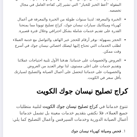
المقولة “أعط الخبز للخباز” التي تشير إلى كفاءة العامل في مجال
تخصصه.
الخبرة والمعرفة: لدينا سنوات طويلة من الخبرة والمعرفة في أعمال
كهرباء وميكانيك سيارات نيسان جوك، كراج تصليح تويوتا مما يمنحنا
القدرة على تقديم خدمات شاملة بشكل احترافي وخلال فترة قصيرة.
الحجز بسهولة: نوفر أرقام للحجز عبر الهاتف والتواصل مع خدمة العملاء
لطلب الخدمات التي تحتاج إليها ليصلك اخصائي نيسان جوك في أسرع
وقت ممكن.
العروض والخصومات على خدماتنا: هدفنا الأول تلبية احتياجات عملائنا
وتقديم خدمات على اعلى مستوى، لذا نوفر العديد من العروض
والخصومات على خدماتنا لتحصل على أعمال الصيانة والتصليح لسيارتك
بأقل سعر في الكويت.
كراج تصليح نيسان جوك الكويت
تتنوع خدماتنا في
كراج تصليح نيسان جوك الكويت
لتلبية متطلبات
جميع العملاء، فلا نكتفي بتقديم خدمات معينة بل تشمل خدماتنا
أعمال الصيانة الدورية وخدمات السيرفس وأعمال التصليح كما يلي:
فحص وصيانة كهرباء نيسان جوك