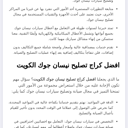
وتصليح سيارات نيسان جوك.
متابعة التطورات المستمرة أحد الأمور التي ننفرد بها عن غيرنا من المراكز
الأخرى، حيث نعتمد على أحدث الأجهزة والتقنيات المستخدمة في مجال
تصليح نيسان جوك.
تمتد خبرتنا لسنوات طويلة في التعامل مع أعطال سيارات نيسان جوك
بجميع أنواعها وتشمل الأعطال الميكانيكية والكهربائية وأيضًا التقنية، معنا
ستتمكن من إنهاء مشاكل سيارتك مهما كانت.
نقدم خدمات بمصداقية عالية وأسعار واضحة شاملة جميع التكاليف بدون
إضافات، فلن تتفاجأ بتكاليف إضافية بعد إنهاء عمليات التصليح والصيانة.
افضل كراج تصليح نيسان جوك الكويت
ما الذي يجعلنا
افضل كراج تصليح نيسان جوك الكويت
؟ سؤال مهم
تكون الإجابة عليه من خلال استعراض مجموعة من الأمور التي
تمنحنا التميز في مجال صيانة وتصليح سيارات نيسان جوك كما يلي:
الدقة في المواعيد: نهتم بتقديم خدماتنا بكفاءة عالية في المواعيد المحددة،
كما نحرص على الوصول إلى عملائنا في الوقت المحدد بدون تأخير للقيام
بأعمال الصيانة والتصليح.
التخصص في سيارات نيسان جوك: التعامل مع اخصائيين احترافيين في
صيانة سيارات نيسان جوك وإصلاح أعطالها أمر مهم لسيارتك، كما في