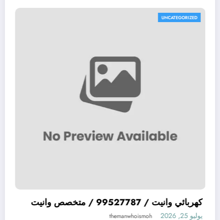
UNCATEGORIZED
ميكانيكي سيارات يابانية JAPAN افضل ميكيانيكي
كهربائي وانيت / 99527787 / متخصص وانيت
ة في الكويت
يوليو 25, 2026
ismoh