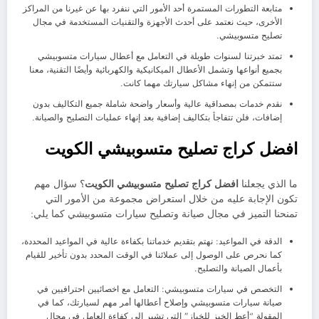
متابعة التطورات المستمرة أحد الأمور التي ننفرد بها عن غيرنا من المراكز
الأخرى، حيث نعتمد على أحدث الأجهزة والتقنيات المستخدمة في مجال
تصليح متسوبيشي.
تمتد خبرتنا لسنوات طويلة في التعامل مع أعطال سيارات متسوبيشي
بجميع أنواعها وتشمل الأعطال الميكانيكية والكهربائية وأيضًا التقنية، معنا
ستتمكن من إنهاء مشاكل سيارتك مهما كانت.
نقدم خدمات بمصداقية عالية وأسعار واضحة شاملة جميع التكاليف بدون
إضافات، فلن تتفاجأ بتكاليف إضافية بعد إنهاء عمليات التصليح والصيانة.
افضل كراج تصليح متسوبيشي الكويت
ما الذي يجعلنا
افضل كراج تصليح متسوبيشي الكويت
؟ سؤال مهم
تكون الإجابة عليه من خلال استعراض مجموعة من الأمور التي
تمنحنا التميز في مجال صيانة وتصليح سيارات متسوبيشي كما يلي:
الدقة في المواعيد: نهتم بتقديم خدماتنا بكفاءة عالية في المواعيد المحددة،
كما نحرص على الوصول إلى عملائنا في الوقت المحدد بدون تأخير للقيام
بأعمال الصيانة والتصليح.
التخصص في سيارات متسوبيشي: التعامل مع اخصائيين احترافيين في
صيانة سيارات متسوبيشي وإصلاح أعطالها أمر مهم لسيارتك، كما في
المقولة “أعط الخبز للخباز” التي تشير إلى كفاءة العامل في مجال