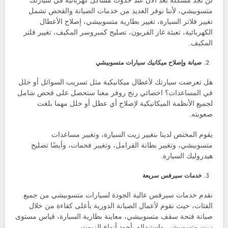
لن تجد مشكلة بعد الآن عند حدوث مشاكل كهربائية في سيارتك
متسوبيشي، لأننا نوفر العديد من خدمات الصيانة والفحص تشمل
تغيير فلاتر السيارة، تغيير بطارية متسوبيشي، إصلاح الأعطال
الكهربائية، تعبئة غاز الفريون، تصليح كمبروسر المكيف، تغيير فلتر
المكيف.
صيانة وإصلاح ميكانيك سيارات متسوبيشي
هل تعرضت سيارتك لأعطال ميكانيكية مثل تسريب السوائل أو خلل
في المساعدات؟ اخصائي رنج روفر معنا ستحصل على فحص شامل
لجميع الأنظمة الميكانيكية لإصلاح أي عطل أو خلل مهما بلغت
صعوبته.
يقوم المختص لدينا بتغيير زيت السيارة، وتغيير مساعدات
متسوبيشي، وتغيير بطانة الفرامل، وتغيير فحمات، وأيضًا تصليح
هيدروليك السيارة.
خدمات سيرفس سريعة
نقدم خدمات سيرفس عالية الجودة لسيارات متسوبيشي من جميع
الفئات، حيث نقوم لأعمال الصيانة الدورية بأعلى كفاءة من خلال
صيانة فتحة سقف متسوبيشي، معاينة بطارية السيارة، قياس مستوى
زيت متسوبيشي واستبداله بأجود أنواع الزيوت.