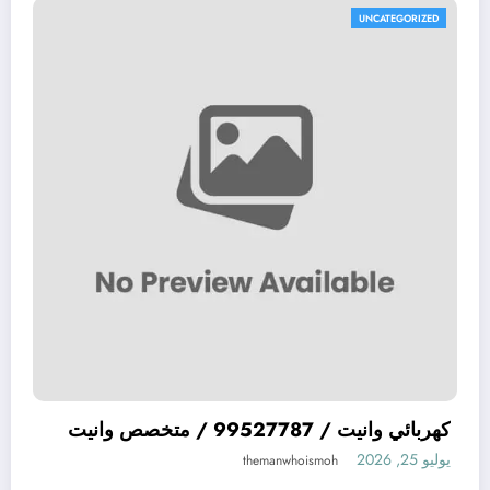
TEGORIZED
UNCAT
ميكانيكي سيارات يابانية JAPAN افضل ميكيانيكي
كهربائي وانيت / 787
ت اليابانية في الكويت
يوليو 25, 2026
themanwhoismoh