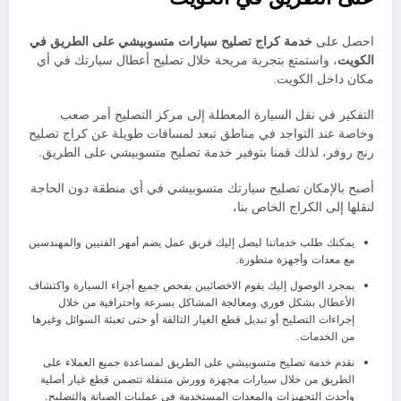
احصل على
خدمة كراج تصليح سيارات متسوبيشي على الطريق في
الكويت
، واستمتع بتجربة مريحة خلال تصليح أعطال سيارتك في أي
مكان داخل الكويت.
التفكير في نقل السيارة المعطلة إلى مركز التصليح أمر صعب
وخاصة عند التواجد في مناطق تبعد لمسافات طويلة عن كراج تصليح
رنج روفر، لذلك قمنا بتوفير خدمة تصليح متسوبيشي على الطريق.
أصبح بالإمكان تصليح سيارتك متسوبيشي في أي منطقة دون الحاجة
لنقلها إلى الكراج الخاص بنا،
يمكنك طلب خدماتنا ليصل إليك فريق عمل يضم أمهر الفنيين والمهندسين
مع معدات وأجهزة متطورة.
بمجرد الوصول إليك يقوم الاخصائيين بفحص جميع أجزاء السيارة واكتشاف
الأعطال بشكل فوري ومعالجة المشاكل بسرعة واحترافية من خلال
إجراءات التصليح أو تبديل قطع الغيار التالفة أو حتى تعبئة السوائل وغيرها
من الخدمات.
نقدم خدمة تصليح متسوبيشي على الطريق لمساعدة جميع العملاء على
الطريق من خلال سيارات مجهزة وورش متنقلة تتضمن قطع غيار أصلية
وأحدث التجهيزات والمعدات المستخدمة في عمليات الصيانة والتصليح.