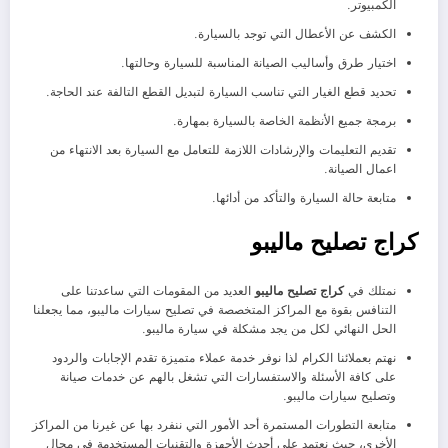
الكمبيوتر.
الكشف عن الأعطال التي توجد بالسيارة.
اختيار طرق وأساليب الصيانة المناسبة للسيارة وحالتها.
تحديد قطع الغيار التي تناسب السيارة لتبديل القطع التالفة عند الحاجة.
برمجة جميع الأنظمة الخاصة بالسيارة بمهارة.
تقديم التعليمات والإرشادات اللازمة للتعامل مع السيارة بعد الانتهاء من
اعمال الصيانة.
متابعة حالة السيارة والتأكد من أدائها.
كراج تصليح ماليبو
نمتلك في
كراج تصليح ماليبو
العديد من المقومات التي ساعدتنا على
التنافس بقوة مع المراكز المتخصصة في تصليح سيارات ماليبو، مما يجعلنا
الحل النهائي لكل من يجد مشكلة في سيارة ماليبو.
نهتم بعملائنا الكرام لذا نوفر خدمة عملاء متميزة تقدم الإجابات والردود
على كافة الأسئلة والاستفسارات التي تشغل بالهم عن خدمات صيانة
وتصليح سيارات ماليبو.
متابعة التطورات المستمرة أحد الأمور التي ننفرد بها عن غيرنا من المراكز
الأخرى، حيث نعتمد على أحدث الأجهزة والتقنيات المستخدمة في مجال