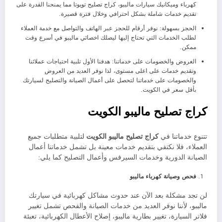
كهرباء وميكانيك سيارات ماليبو، كراج تصليح تويوتا مما يمنحنا القدرة على
تقديم خدمات شاملة بشكل احترافي وخلال فترة قصيرة.
الحجز بسهولة: نوفر أرقام للحجز عبر الهاتف والتواصل مع خدمة العملاء
لطلب الخدمات التي تحتاج إليها ليصلك اخصائي ماليبو في أسرع وقت
ممكن.
العروض والخصومات على خدماتنا: هدفنا الأول تلبية احتياجات عملائنا
وتقديم خدمات على اعلى مستوى، لذا نوفر العديد من العروض
والخصومات على خدماتنا لتحصل على أعمال الصيانة والتصليح لسيارتك
بأقل سعر في الكويت.
كراج تصليح ماليبو الكويت
تتنوع خدماتنا في
كراج تصليح ماليبو الكويت
لتلبية متطلبات جميع
العملاء، فلا نكتفي بتقديم خدمات معينة بل تشمل خدماتنا أعمال
الصيانة الدورية وخدمات السيرفس وأعمال التصليح كما يلي:
فحص وصيانة كهرباء ماليبو
لن تجد مشكلة بعد الآن عند حدوث مشاكل كهربائية في سيارتك
ماليبو، لأننا نوفر العديد من خدمات الصيانة والفحص تشمل تغيير
فلاتر السيارة، تغيير بطارية ماليبو، إصلاح الأعطال الكهربائية، تعبئة