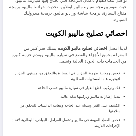
تواصل معنا للقيام بأعمال البرمجة التي تحتاج إليها سيارتك ماليبو،
حيث نقوم ببرمجة سيارة ماليبو اونلاين، تحديث خرائط ماليبو، برمجة
مفتاح السيارة، برمجة شاشة وراديو ماليبو، برمجة هيدروليك
السيارة.
اخصائي تصليح ماليبو الكويت
لدينا افضل
اخصائي تصليح ماليبو الكويت
يمتلك قدر كبير من
المعرفة بجميع الأجزاء والقطع في سيارة ماليبو، ويقدم حزمة كبيرة
من الخدمات ذات الجودة العالية وتشمل:
فحص ومعاينة طرمبة البنزين في السيارة والتحقق من مستوى البنزين
لتوفيره عند المستويات المطلوبة.
فك وتركيب قطع الغيار في سيارة ماليبو حسب الحاجة.
تبديل إطارات ماليبو وتركيبها بدقة عالية.
الكشف على القير وتبديله عند الحاجة ومعاينة الدعسات للتحقق من
سلامتها.
فحص القطع المهمة في ماليبو وتشمل الفرامل، البواجي، البطارية لاتخاذ
الإجراءات اللازمة.