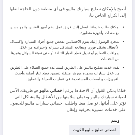
أصبح بالإمكان تصليح سيارتك ماليبو في أي منطقة دون الحاجة لنقلها
إلى الكراج الخاص بنا،
يمكنك طلب خدماتنا ليصل إليك فريق عمل يضم أمهر الفنيين والمهندسين
مع معدات وأجهزة متطورة.
بمجرد الوصول إليك يقوم الاخصائيين بفحص جميع أجزاء السيارة واكتشاف
الأعطال بشكل فوري ومعالجة المشاكل بسرعة واحترافية من خلال
إجراءات التصليح أو تبديل قطع الغيار التالفة أو حتى تعبئة السوائل وغيرها
من الخدمات.
نقدم خدمة تصليح ماليبو على الطريق لمساعدة جميع العملاء على الطريق
من خلال سيارات مجهزة وورش متنقلة تتضمن قطع غيار أصلية وأحدث
التجهيزات والمعدات المستخدمة في عمليات الصيانة والتصليح.
ختامًا يمكن القول أن الاحتفاظ برقم
اخصائي ماليبو
هو طريقك الآمن
لصيانة سيارتك ماليبو وضمان سلامتها من الأعطال والمشاكل التي
تؤثر على أدائها، تواصل معنا واطلب اخصائي سيارات ماليبو للحصول
على خدمات متميزة بحرفية وإتقان.
وسم
اخصائي تصليح ماليبو الكويت