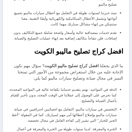
تصليح ماليبو.
تمتد خبرتنا لسنوات طويلة في التعامل مع أعطال سيارات ماليبو بجميع
أنواعها وتشمل الأعطال الميكانيكية والكهربائية وأيضًا التقنية، معنا
ستتمكن من إنهاء مشاكل سيارتك مهما كانت.
نقدم خدمات بمصداقية عالية وأسعار واضحة شاملة جميع التكاليف بدون
إضافات، فلن تتفاجأ بتكاليف إضافية بعد إنهاء عمليات التصليح والصيانة.
افضل كراج تصليح ماليبو الكويت
ما الذي يجعلنا
افضل كراج تصليح ماليبو الكويت
؟ سؤال مهم تكون
الإجابة عليه من خلال استعراض مجموعة من الأمور التي تمنحنا
التميز في مجال صيانة وتصليح سيارات ماليبو كما يلي:
الدقة في المواعيد: نهتم بتقديم خدماتنا بكفاءة عالية في المواعيد المحددة،
كما نحرص على الوصول إلى عملائنا في الوقت المحدد بدون تأخير للقيام
بأعمال الصيانة والتصليح.
التخصص في سيارات ماليبو: التعامل مع اخصائيين احترافيين في صيانة
سيارات ماليبو وإصلاح أعطالها أمر مهم لسيارتك، كما في المقولة “أعط
الخبز للخباز” التي تشير إلى كفاءة العامل في مجال تخصصه.
الخبرة والمعرفة: لدينا سنوات طويلة من الخبرة والمعرفة في أعمال