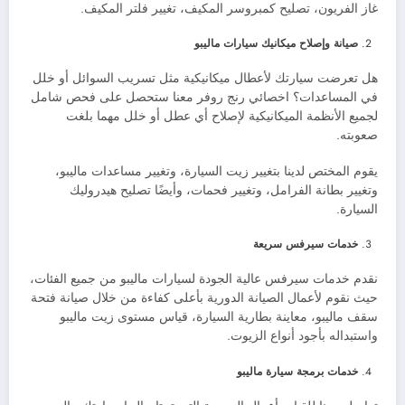
غاز الفريون، تصليح كمبروسر المكيف، تغيير فلتر المكيف.
صيانة وإصلاح ميكانيك سيارات ماليبو
هل تعرضت سيارتك لأعطال ميكانيكية مثل تسريب السوائل أو خلل
في المساعدات؟ اخصائي رنج روفر معنا ستحصل على فحص شامل
لجميع الأنظمة الميكانيكية لإصلاح أي عطل أو خلل مهما بلغت
صعوبته.
يقوم المختص لدينا بتغيير زيت السيارة، وتغيير مساعدات ماليبو،
وتغيير بطانة الفرامل، وتغيير فحمات، وأيضًا تصليح هيدروليك
السيارة.
خدمات سيرفس سريعة
نقدم خدمات سيرفس عالية الجودة لسيارات ماليبو من جميع الفئات،
حيث نقوم لأعمال الصيانة الدورية بأعلى كفاءة من خلال صيانة فتحة
سقف ماليبو، معاينة بطارية السيارة، قياس مستوى زيت ماليبو
واستبداله بأجود أنواع الزيوت.
خدمات برمجة سيارة ماليبو