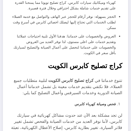
كهرباء وميكانيك سيارات كابرس، كراج تصليح تويوتا مما يمنحنا القدرة
على تقديم خدمات شاملة بشكل احترافي وخلال فترة قصيرة.
الحجز بسهولة: نوفر أرقام للحجز عبر الهاتف والتواصل مع خدمة العملاء
لطلب الخدمات التي تحتاج إليها ليصلك اخصائي كابرس في أسرع وقت
ممكن.
العروض والخصومات على خدماتنا: هدفنا الأول تلبية احتياجات عملائنا
وتقديم خدمات على اعلى مستوى، لذا نوفر العديد من العروض
والخصومات على خدماتنا لتحصل على أعمال الصيانة والتصليح لسيارتك
بأقل سعر في الكويت.
كراج تصليح كابرس الكويت
تتنوع خدماتنا في
كراج تصليح كابرس الكويت
لتلبية متطلبات جميع
العملاء، فلا نكتفي بتقديم خدمات معينة بل تشمل خدماتنا أعمال
الصيانة الدورية وخدمات السيرفس وأعمال التصليح كما يلي:
فحص وصيانة كهرباء كابرس
لن تجد مشكلة بعد الآن عند حدوث مشاكل كهربائية في سيارتك
كابرس، لأننا نوفر العديد من خدمات الصيانة والفحص تشمل تغيير
فلاتر السيارة، تغيير بطارية كابرس، إصلاح الأعطال الكهربائية، تعبئة