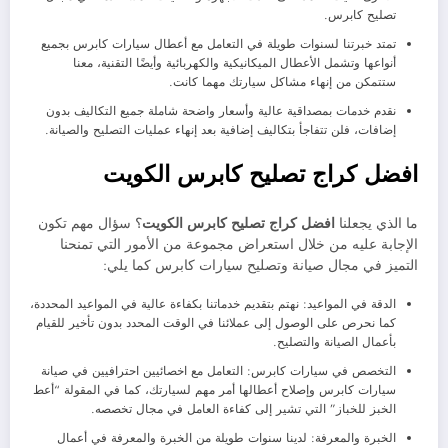
تصليح كابرس.
تمتد خبرتنا لسنوات طويلة في التعامل مع أعطال سيارات كابرس بجميع
أنواعها وتشمل الأعطال الميكانيكية والكهربائية وأيضًا التقنية، معنا
ستتمكن من إنهاء مشاكل سيارتك مهما كانت.
نقدم خدمات بمصداقية عالية وأسعار واضحة شاملة جميع التكاليف بدون
إضافات، فلن تتفاجأ بتكاليف إضافية بعد إنهاء عمليات التصليح والصيانة.
افضل كراج تصليح كابرس الكويت
ما الذي يجعلنا
افضل كراج تصليح كابرس الكويت
؟ سؤال مهم تكون
الإجابة عليه من خلال استعراض مجموعة من الأمور التي تمنحنا
التميز في مجال صيانة وتصليح سيارات كابرس كما يلي:
الدقة في المواعيد: نهتم بتقديم خدماتنا بكفاءة عالية في المواعيد المحددة،
كما نحرص على الوصول إلى عملائنا في الوقت المحدد بدون تأخير للقيام
بأعمال الصيانة والتصليح.
التخصص في سيارات كابرس: التعامل مع اخصائيين احترافيين في صيانة
سيارات كابرس وإصلاح أعطالها أمر مهم لسيارتك، كما في المقولة “أعط
الخبز للخباز” التي تشير إلى كفاءة العامل في مجال تخصصه.
الخبرة والمعرفة: لدينا سنوات طويلة من الخبرة والمعرفة في أعمال