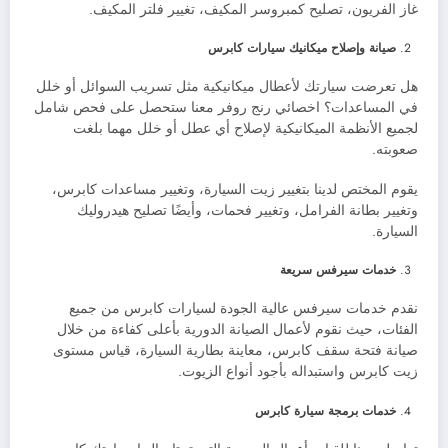
غاز الفريون، تصليح كمبروسر المكيف، تغيير فلتر المكيف.
صيانة وإصلاح ميكانيك سيارات كابرس
هل تعرضت سيارتك لأعطال ميكانيكية مثل تسريب السوائل أو خلل
في المساعدات؟ اخصائي رنج روفر معنا ستحصل على فحص شامل
لجميع الأنظمة الميكانيكية لإصلاح أي عطل أو خلل مهما بلغت
صعوبته.
يقوم المختص لدينا بتغيير زيت السيارة، وتغيير مساعدات كابرس،
وتغيير بطانة الفرامل، وتغيير فحمات، وأيضًا تصليح هيدروليك
السيارة.
خدمات سيرفس سريعة
نقدم خدمات سيرفس عالية الجودة لسيارات كابرس من جميع
الفئات، حيث نقوم لأعمال الصيانة الدورية بأعلى كفاءة من خلال
صيانة فتحة سقف كابرس، معاينة بطارية السيارة، قياس مستوى
زيت كابرس واستبداله بأجود أنواع الزيوت.
خدمات برمجة سيارة كابرس