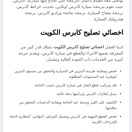
تواصل معنا للقيام بأعمال البرمجة التي تحتاج إليها سيارتك كابرس،
حيث نقوم ببرمجة سيارة كابرس اونلاين، تحديث خرائط كابرس،
برمجة مفتاح السيارة، برمجة شاشة وراديو كابرس، برمجة
هيدروليك السيارة.
اخصائي تصليح كابرس الكويت
لدينا افضل
اخصائي تصليح كابرس الكويت
يمتلك قدر كبير من
المعرفة بجميع الأجزاء والقطع في سيارة كابرس، ويقدم حزمة
كبيرة من الخدمات ذات الجودة العالية وتشمل:
فحص ومعاينة طرمبة البنزين في السيارة والتحقق من مستوى البنزين
لتوفيره عند المستويات المطلوبة.
فك وتركيب قطع الغيار في سيارة كابرس حسب الحاجة.
تبديل إطارات كابرس وتركيبها بدقة عالية.
الكشف على القير وتبديله عند الحاجة ومعاينة الدعسات للتحقق من
سلامتها.
فحص القطع المهمة في كابرس وتشمل الفرامل، البواجي، البطارية لاتخاذ
الإجراءات اللازمة.