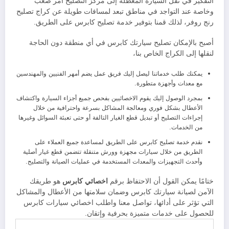
التفكير في نقل السيارة المعطلة إلى مركز التصليح أمر صعب
وخاصة عند التواجد في مناطق تبعد لمسافات طويلة عن كراج تصليح
رنج روفر، لذلك قمنا بتوفير خدمة تصليح كابرس على الطريق.
أصبح بالإمكان تصليح سيارتك كابرس في أي منطقة دون الحاجة
لنقلها إلى الكراج الخاص بنا،
يمكنك طلب خدماتنا ليصل إليك فريق عمل يضم أمهر الفنيين والمهندسين
مع معدات وأجهزة متطورة.
بمجرد الوصول إليك يقوم الاخصائيين بفحص جميع أجزاء السيارة واكتشاف
الأعطال بشكل فوري ومعالجة المشاكل بسرعة واحترافية من خلال
إجراءات التصليح أو تبديل قطع الغيار التالفة أو حتى تعبئة السوائل وغيرها
من الخدمات.
نقدم خدمة تصليح كابرس على الطريق لمساعدة جميع العملاء على
الطريق من خلال سيارات مجهزة وورش متنقلة تتضمن قطع غيار أصلية
وأحدث التجهيزات والمعدات المستخدمة في عمليات الصيانة والتصليح.
ختامًا يمكن القول أن الاحتفاظ برقم
اخصائي كابرس
هو طريقك
الآمن لصيانة سيارتك كابرس وضمان سلامتها من الأعطال والمشاكل
التي تؤثر على أدائها، تواصل معنا واطلب اخصائي سيارات كابرس
للحصول على خدمات متميزة بحرفية وإتقان.