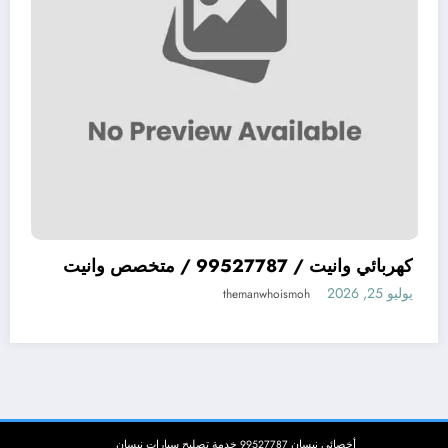
ميكانيكي سيارات يابانية JAPAN افضل ميكيانيكي
كهربائي وانيت / 99527787 / متخصص وانيت
ة في الكويت
يوليو 25, 2026
ismoh
themanwhois