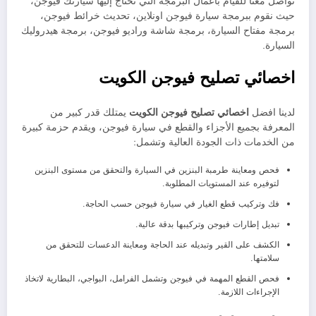
تواصل معنا للقيام بأعمال البرمجة التي تحتاج إليها سيارتك فيوجن،
حيث نقوم ببرمجة سيارة فيوجن اونلاين، تحديث خرائط فيوجن،
برمجة مفتاح السيارة، برمجة شاشة وراديو فيوجن، برمجة هيدروليك
السيارة.
اخصائي تصليح فيوجن الكويت
لدينا افضل
اخصائي تصليح فيوجن الكويت
يمتلك قدر كبير من
المعرفة بجميع الأجزاء والقطع في سيارة فيوجن، ويقدم حزمة كبيرة
من الخدمات ذات الجودة العالية وتشمل:
فحص ومعاينة طرمبة البنزين في السيارة والتحقق من مستوى البنزين
لتوفيره عند المستويات المطلوبة.
فك وتركيب قطع الغيار في سيارة فيوجن حسب الحاجة.
تبديل إطارات فيوجن وتركيبها بدقة عالية.
الكشف على القير وتبديله عند الحاجة ومعاينة الدعسات للتحقق من
سلامتها.
فحص القطع المهمة في فيوجن وتشمل الفرامل، البواجي، البطارية لاتخاذ
الإجراءات اللازمة.