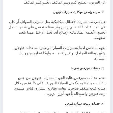
غاز الفريون، تصليح كمبروسر المكيف، تغيير فلتر المكيف.
صيانة وإصلاح ميكانيك سيارات فيوجن
هل تعرضت سيارتك لأعطال ميكانيكية مثل تسريب السوائل أو خلل
في المساعدات؟ اخصائي رنج روفر معنا ستحصل على فحص شامل
لجميع الأنظمة الميكانيكية لإصلاح أي عطل أو خلل مهما بلغت
صعوبته.
يقوم المختص لدينا بتغيير زيت السيارة، وتغيير مساعدات فيوجن،
وتغيير بطانة الفرامل، وتغيير فحمات، وأيضًا تصليح هيدروليك
السيارة.
خدمات سيرفس سريعة
نقدم خدمات سيرفس عالية الجودة لسيارات فيوجن من جميع
الفئات، حيث نقوم لأعمال الصيانة الدورية بأعلى كفاءة من خلال
صيانة فتحة سقف فيوجن، معاينة بطارية السيارة، قياس مستوى
زيت فيوجن واستبداله بأجود أنواع الزيوت.
خدمات برمجة سيارة فيوجن