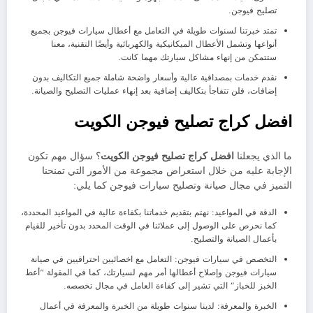
تصليح فيوجن.
تمتد خبرتنا لسنوات طويلة في التعامل مع أعطال سيارات فيوجن بجميع
أنواعها وتشمل الأعطال الميكانيكية والكهربائية وأيضًا التقنية، معنا
ستتمكن من إنهاء مشاكل سيارتك مهما كانت.
نقدم خدمات بمصداقية عالية وأسعار واضحة شاملة جميع التكاليف بدون
إضافات، فلن تتفاجأ بتكاليف إضافية بعد إنهاء عمليات التصليح والصيانة.
افضل كراج تصليح فيوجن الكويت
ما الذي يجعلنا
افضل كراج تصليح فيوجن الكويت
؟ سؤال مهم تكون
الإجابة عليه من خلال استعراض مجموعة من الأمور التي تمنحنا
التميز في مجال صيانة وتصليح سيارات فيوجن كما يلي:
الدقة في المواعيد: نهتم بتقديم خدماتنا بكفاءة عالية في المواعيد المحددة،
كما نحرص على الوصول إلى عملائنا في الوقت المحدد بدون تأخير للقيام
بأعمال الصيانة والتصليح.
التخصص في سيارات فيوجن: التعامل مع اخصائيين احترافيين في صيانة
سيارات فيوجن وإصلاح أعطالها أمر مهم لسيارتك، كما في المقولة “أعط
الخبز للخباز” التي تشير إلى كفاءة العامل في مجال تخصصه.
الخبرة والمعرفة: لدينا سنوات طويلة من الخبرة والمعرفة في أعمال