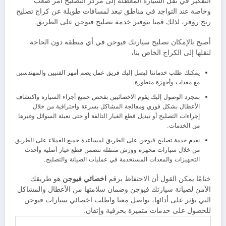
التفكير في نقل السيارة المعطلة إلى مركز التصليح أمر صعب
وخاصة عند التواجد في مناطق تبعد لمسافات طويلة عن كراج تصليح
رنج روفر، لذلك قمنا بتوفير خدمة تصليح فيوجن على الطريق.
أصبح بالإمكان تصليح سيارتك فيوجن في أي منطقة دون الحاجة
لنقلها إلى الكراج الخاص بنا،
يمكنك طلب خدماتنا ليصل إليك فريق عمل يضم أمهر الفنيين والمهندسين
مع معدات وأجهزة متطورة.
بمجرد الوصول إليك يقوم الاخصائيين بفحص جميع أجزاء السيارة واكتشاف
الأعطال بشكل فوري ومعالجة المشاكل بسرعة واحترافية من خلال
إجراءات التصليح أو تبديل قطع الغيار التالفة أو حتى تعبئة السوائل وغيرها
من الخدمات.
نقدم خدمة تصليح فيوجن على الطريق لمساعدة جميع العملاء على الطريق
من خلال سيارات مجهزة وورش متنقلة تتضمن قطع غيار أصلية وأحدث
التجهيزات والمعدات المستخدمة في عمليات الصيانة والتصليح.
ختامًا يمكن القول أن الاحتفاظ برقم
اخصائي فيوجن
هو طريقك
الآمن لصيانة سيارتك فيوجن وضمان سلامتها من الأعطال والمشاكل
التي تؤثر على أدائها، تواصل معنا واطلب اخصائي سيارات فيوجن
للحصول على خدمات متميزة بحرفية وإتقان.