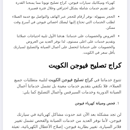
كهرباء وميكانيك سيارات فيوجن، كراج تصليح تويوتا مما يمنحنا القدرة
على تقديم خدمات شاملة بشكل احترافي وخلال فترة قصيرة.
الحجز بسهولة: نوفر أرقام للحجز عبر الهاتف والتواصل مع خدمة العملاء
لطلب الخدمات التي تحتاج إليها ليصلك اخصائي فيوجن في أسرع وقت
ممكن.
العروض والخصومات على خدماتنا: هدفنا الأول تلبية احتياجات عملائنا
وتقديم خدمات على اعلى مستوى، لذا نوفر العديد من العروض
والخصومات على خدماتنا لتحصل على أعمال الصيانة والتصليح لسيارتك
بأقل سعر في الكويت.
كراج تصليح فيوجن الكويت
تتنوع خدماتنا في
كراج تصليح فيوجن الكويت
لتلبية متطلبات جميع
العملاء، فلا نكتفي بتقديم خدمات معينة بل تشمل خدماتنا أعمال
الصيانة الدورية وخدمات السيرفس وأعمال التصليح كما يلي:
فحص وصيانة كهرباء فيوجن
لن تجد مشكلة بعد الآن عند حدوث مشاكل كهربائية في سيارتك
فيوجن، لأننا نوفر العديد من خدمات الصيانة والفحص تشمل تغيير
فلاتر السيارة، تغيير بطارية فيوجن، إصلاح الأعطال الكهربائية، تعبئة