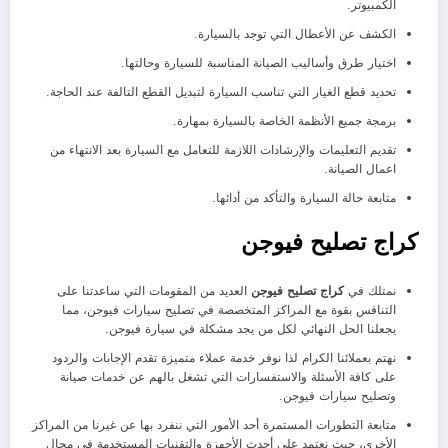
الكمبيوتر.
الكشف عن الأعطال التي توجد بالسيارة.
اختيار طرق وأساليب الصيانة المناسبة للسيارة وحالتها.
تحديد قطع الغيار التي تناسب السيارة لتبديل القطع التالفة عند الحاجة.
برمجة جميع الأنظمة الخاصة بالسيارة بمهارة.
تقديم التعليمات والإرشادات اللازمة للتعامل مع السيارة بعد الانتهاء من
اعمال الصيانة.
متابعة حالة السيارة والتأكد من أدائها.
كراج تصليح فيوجن
نمتلك في
كراج تصليح فيوجن
العديد من المقومات التي ساعدتنا على
التنافس بقوة مع المراكز المتخصصة في تصليح سيارات فيوجن، مما
يجعلنا الحل النهائي لكل من يجد مشكلة في سيارة فيوجن.
نهتم بعملائنا الكرام لذا نوفر خدمة عملاء متميزة تقدم الإجابات والردود
على كافة الأسئلة والاستفسارات التي تشغل بالهم عن خدمات صيانة
وتصليح سيارات فيوجن.
متابعة التطورات المستمرة أحد الأمور التي ننفرد بها عن غيرنا من المراكز
الأخرى، حيث نعتمد على أحدث الأجهزة والتقنيات المستخدمة في مجال