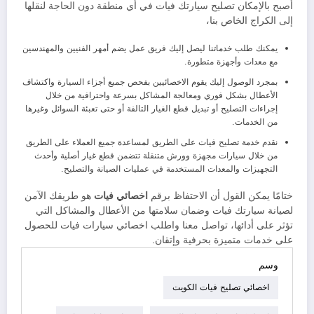
أصبح بالإمكان تصليح سيارتك فيات في أي منطقة دون الحاجة لنقلها
إلى الكراج الخاص بنا،
يمكنك طلب خدماتنا ليصل إليك فريق عمل يضم أمهر الفنيين والمهندسين
مع معدات وأجهزة متطورة.
بمجرد الوصول إليك يقوم الاخصائيين بفحص جميع أجزاء السيارة واكتشاف
الأعطال بشكل فوري ومعالجة المشاكل بسرعة واحترافية من خلال
إجراءات التصليح أو تبديل قطع الغيار التالفة أو حتى تعبئة السوائل وغيرها
من الخدمات.
نقدم خدمة تصليح فيات على الطريق لمساعدة جميع العملاء على الطريق
من خلال سيارات مجهزة وورش متنقلة تتضمن قطع غيار أصلية وأحدث
التجهيزات والمعدات المستخدمة في عمليات الصيانة والتصليح.
ختامًا يمكن القول أن الاحتفاظ برقم
اخصائي فيات
هو طريقك الآمن
لصيانة سيارتك فيات وضمان سلامتها من الأعطال والمشاكل التي
تؤثر على أدائها، تواصل معنا واطلب اخصائي سيارات فيات للحصول
على خدمات متميزة بحرفية وإتقان.
وسم
اخصائي تصليح فيات الكويت