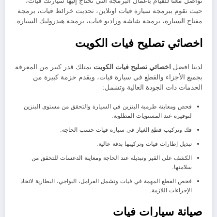
تواصل معنا للقيام بأعمال البرمجة التي تحتاج إليها سيارتك فيات،
حيث نقوم ببرمجة سيارة فيات اونلاين، تحديث خرائط فيات، برمجة
مفتاح السيارة، برمجة شاشة وراديو فيات، برمجة هيدروليك السيارة.
اخصائي تصليح فيات الكويت
لدينا افضل
اخصائي تصليح فيات الكويت
يمتلك قدر كبير من المعرفة
بجميع الأجزاء والقطع في سيارة فيات، ويقدم حزمة كبيرة من
الخدمات ذات الجودة العالية وتشمل:
فحص ومعاينة طرمبة البنزين في السيارة والتحقق من مستوى البنزين
لتوفيره عند المستويات المطلوبة.
فك وتركيب قطع الغيار في سيارة فيات حسب الحاجة.
تبديل إطارات فيات وتركيبها بدقة عالية.
الكشف على القير وتبديله عند الحاجة ومعاينة الدعسات للتحقق من
سلامتها.
فحص القطع المهمة في فيات وتشمل الفرامل، البواجي، البطارية لاتخاذ
الإجراءات اللازمة.
صيانة سيارات فيات