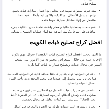
تصليح فيات.
تمتد خبرتنا لسنوات طويلة في التعامل مع أعطال سيارات فيات بجميع
أنواعها وتشمل الأعطال الميكانيكية والكهربائية وأيضًا التقنية، معنا
ستتمكن من إنهاء مشاكل سيارتك مهما كانت.
نقدم خدمات بمصداقية عالية وأسعار واضحة شاملة جميع التكاليف بدون
إضافات، فلن تتفاجأ بتكاليف إضافية بعد إنهاء عمليات التصليح والصيانة.
افضل كراج تصليح فيات الكويت
ما الذي يجعلنا
افضل كراج تصليح فيات الكويت
؟ سؤال مهم تكون
الإجابة عليه من خلال استعراض مجموعة من الأمور التي تمنحنا
التميز في مجال صيانة وتصليح سيارات فيات كما يلي:
الدقة في المواعيد: نهتم بتقديم خدماتنا بكفاءة عالية في المواعيد المحددة،
كما نحرص على الوصول إلى عملائنا في الوقت المحدد بدون تأخير للقيام
بأعمال الصيانة والتصليح.
التخصص في سيارات فيات: التعامل مع اخصائيين احترافيين في صيانة
سيارات فيات وإصلاح أعطالها أمر مهم لسيارتك، كما في المقولة “أعط
الخبز للخباز” التي تشير إلى كفاءة العامل في مجال تخصصه.
الخبرة والمعرفة: لدينا سنوات طويلة من الخبرة والمعرفة في أعمال