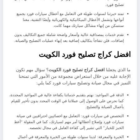
تصليح فورد.
تمتد خبرتنا لسنوات طويلة في التعامل مع أعطال سيارات فورد بجميع
أنواعها وتشمل الأعطال الميكانيكية والكهربائية وأيضًا التقنية، معنا
ستتمكن من إنهاء مشاكل سيارتك مهما كانت.
نقدم خدمات بمصداقية عالية وأسعار واضحة شاملة جميع التكاليف بدون
إضافات، فلن تتفاجأ بتكاليف إضافية بعد إنهاء عمليات التصليح والصيانة.
افضل كراج تصليح فورد الكويت
ما الذي يجعلنا
افضل كراج تصليح فورد الكويت
؟ سؤال مهم تكون
الإجابة عليه من خلال استعراض مجموعة من الأمور التي تمنحنا
التميز في مجال صيانة وتصليح سيارات فورد كما يلي:
الدقة في المواعيد: نهتم بتقديم خدماتنا بكفاءة عالية في المواعيد المحددة،
كما نحرص على الوصول إلى عملائنا في الوقت المحدد بدون تأخير للقيام
بأعمال الصيانة والتصليح.
التخصص في سيارات فورد: التعامل مع اخصائيين احترافيين في صيانة
سيارات فورد وإصلاح أعطالها أمر مهم لسيارتك، كما في المقولة “أعط
الخبز للخباز” التي تشير إلى كفاءة العامل في مجال تخصصه.
الخبرة والمعرفة: لدينا سنوات طويلة من الخبرة والمعرفة في أعمال