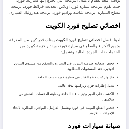
تواصل معنا للقيام بأعمال البرمجة التي تحتاج إليها سيارتك فورد،
حيث نقوم ببرمجة سيارة فورد اونلاين، تحديث خرائط فورد، برمجة
مفتاح السيارة، برمجة شاشة وراديو فورد، برمجة هيدروليك السيارة.
اخصائي تصليح فورد الكويت
لدينا افضل
اخصائي تصليح فورد الكويت
يمتلك قدر كبير من المعرفة
بجميع الأجزاء والقطع في سيارة فورد، ويقدم حزمة كبيرة من
الخدمات ذات الجودة العالية وتشمل:
فحص ومعاينة طرمبة البنزين في السيارة والتحقق من مستوى البنزين
لتوفيره عند المستويات المطلوبة.
فك وتركيب قطع الغيار في سيارة فورد حسب الحاجة.
تبديل إطارات فورد وتركيبها بدقة عالية.
الكشف على القير وتبديله عند الحاجة ومعاينة الدعسات للتحقق من
سلامتها.
فحص القطع المهمة في فورد وتشمل الفرامل، البواجي، البطارية لاتخاذ
الإجراءات اللازمة.
صيانة سيارات فورد