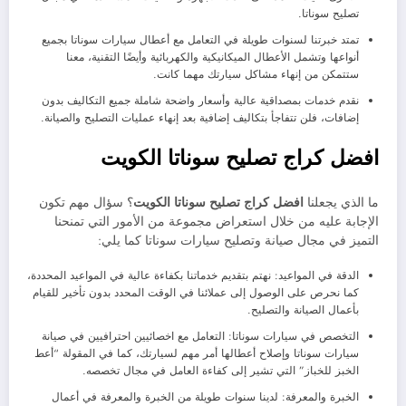
تصليح سوناتا.
تمتد خبرتنا لسنوات طويلة في التعامل مع أعطال سيارات سوناتا بجميع
أنواعها وتشمل الأعطال الميكانيكية والكهربائية وأيضًا التقنية، معنا
ستتمكن من إنهاء مشاكل سيارتك مهما كانت.
نقدم خدمات بمصداقية عالية وأسعار واضحة شاملة جميع التكاليف بدون
إضافات، فلن تتفاجأ بتكاليف إضافية بعد إنهاء عمليات التصليح والصيانة.
افضل كراج تصليح سوناتا الكويت
ما الذي يجعلنا
افضل كراج تصليح سوناتا الكويت
؟ سؤال مهم تكون
الإجابة عليه من خلال استعراض مجموعة من الأمور التي تمنحنا
التميز في مجال صيانة وتصليح سيارات سوناتا كما يلي:
الدقة في المواعيد: نهتم بتقديم خدماتنا بكفاءة عالية في المواعيد المحددة،
كما نحرص على الوصول إلى عملائنا في الوقت المحدد بدون تأخير للقيام
بأعمال الصيانة والتصليح.
التخصص في سيارات سوناتا: التعامل مع اخصائيين احترافيين في صيانة
سيارات سوناتا وإصلاح أعطالها أمر مهم لسيارتك، كما في المقولة “أعط
الخبز للخباز” التي تشير إلى كفاءة العامل في مجال تخصصه.
الخبرة والمعرفة: لدينا سنوات طويلة من الخبرة والمعرفة في أعمال