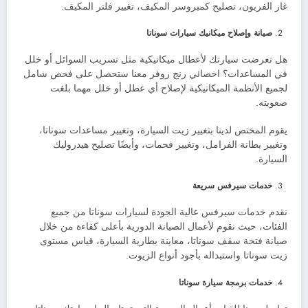
غاز الفريون، تصليح كمبروسر المكيف، تغيير فلتر المكيف.
صيانة وإصلاح ميكانيك سيارات سوناتا
هل تعرضت سيارتك لأعطال ميكانيكية مثل تسريب السوائل أو خلل
في المساعدات؟ اخصائي رنج روفر معنا ستحصل على فحص شامل
لجميع الأنظمة الميكانيكية لإصلاح أي عطل أو خلل مهما بلغت
صعوبته.
يقوم المختص لدينا بتغيير زيت السيارة، وتغيير مساعدات سوناتا،
وتغيير بطانة الفرامل، وتغيير فحمات، وأيضًا تصليح هيدروليك
السيارة.
خدمات سيرفس سريعة
نقدم خدمات سيرفس عالية الجودة لسيارات سوناتا من جميع
الفئات، حيث نقوم لأعمال الصيانة الدورية بأعلى كفاءة من خلال
صيانة فتحة سقف سوناتا، معاينة بطارية السيارة، قياس مستوى
زيت سوناتا واستبداله بأجود أنواع الزيوت.
خدمات برمجة سيارة سوناتا