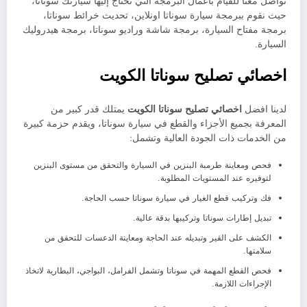
تواصل معنا للقيام بأعمال البرمجة التي تحتاج إليها سيارتك سوناتا،
حيث نقوم ببرمجة سيارة سوناتا اونلاين، تحديث خرائط سوناتا،
برمجة مفتاح السيارة، برمجة شاشة وراديو سوناتا، برمجة هيدروليك
السيارة.
اخصائي تصليح سوناتا الكويت
لدينا افضل
اخصائي تصليح سوناتا الكويت
يمتلك قدر كبير من
المعرفة بجميع الأجزاء والقطع في سيارة سوناتا، ويقدم حزمة كبيرة
من الخدمات ذات الجودة العالية وتشمل:
فحص ومعاينة طرمبة البنزين في السيارة والتحقق من مستوى البنزين
لتوفيره عند المستويات المطلوبة.
فك وتركيب قطع الغيار في سيارة سوناتا حسب الحاجة.
تبديل إطارات سوناتا وتركيبها بدقة عالية.
الكشف على القير وتبديله عند الحاجة ومعاينة الدعسات للتحقق من
سلامتها.
فحص القطع المهمة في سوناتا وتشمل الفرامل، البواجي، البطارية لاتخاذ
الإجراءات اللازمة.