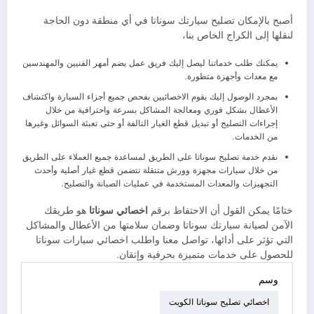
أصبح بالإمكان تصليح سيارتك سوناتا في أي منطقة دون الحاجة
لنقلها إلى الكراج الخاص بنا،
يمكنك طلب خدماتنا ليصل إليك فريق عمل يضم أمهر الفنيين والمهندسين
مع معدات وأجهزة متطورة.
بمجرد الوصول إليك يقوم الاخصائيين بفحص جميع أجزاء السيارة واكتشاف
الأعطال بشكل فوري ومعالجة المشاكل بسرعة واحترافية من خلال
إجراءات التصليح أو تبديل قطع الغيار التالفة أو حتى تعبئة السوائل وغيرها
من الخدمات.
نقدم خدمة تصليح سوناتا على الطريق لمساعدة جميع العملاء على الطريق
من خلال سيارات مجهزة وورش متنقلة تتضمن قطع غيار أصلية وأحدث
التجهيزات والمعدات المستخدمة في عمليات الصيانة والتصليح.
ختامًا يمكن القول أن الاحتفاظ برقم
اخصائي سوناتا
هو طريقك
الآمن لصيانة سيارتك سوناتا وضمان سلامتها من الأعطال والمشاكل
التي تؤثر على أدائها، تواصل معنا واطلب اخصائي سيارات سوناتا
للحصول على خدمات متميزة بحرفية وإتقان.
وسم
اخصائي تصليح سوناتا الكويت