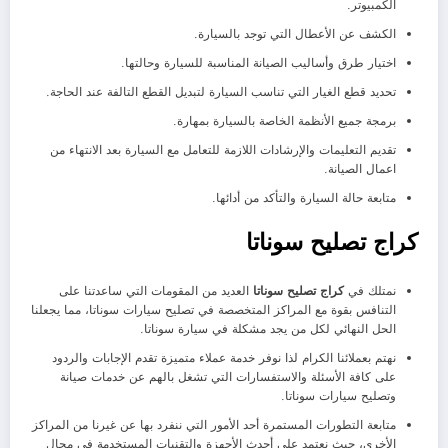
الكمبيوتر.
الكشف عن الأعطال التي توجد بالسيارة.
اختيار طرق وأساليب الصيانة المناسبة للسيارة وحالتها.
تحديد قطع الغيار التي تناسب السيارة لتبديل القطع التالفة عند الحاجة.
برمجة جميع الأنظمة الخاصة بالسيارة بمهارة.
تقديم التعليمات والإرشادات اللازمة للتعامل مع السيارة بعد الانتهاء من
اعمال الصيانة.
متابعة حالة السيارة والتأكد من أدائها.
كراج تصليح سوناتا
نمتلك في
كراج تصليح سوناتا
العديد من المقومات التي ساعدتنا على
التنافس بقوة مع المراكز المتخصصة في تصليح سيارات سوناتا، مما يجعلنا
الحل النهائي لكل من يجد مشكلة في سيارة سوناتا.
نهتم بعملائنا الكرام لذا نوفر خدمة عملاء متميزة تقدم الإجابات والردود
على كافة الأسئلة والاستفسارات التي تشغل بالهم عن خدمات صيانة
وتصليح سيارات سوناتا.
متابعة التطورات المستمرة أحد الأمور التي ننفرد بها عن غيرنا من المراكز
الأخرى، حيث نعتمد على أحدث الأجهزة والتقنيات المستخدمة في مجال