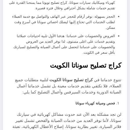
كهرباء وميكانيك سيارات سوناتا، كراج تصليح تويوتا مما يمنحنا القدرة على
تقديم خدمات شاملة بشكل احترافي وخلال فترة قصيرة.
الحجز بسهولة: نوفر أرقام للحجز عبر الهاتف والتواصل مع خدمة العملاء
لطلب الخدمات التي تحتاج إليها ليصلك اخصائي سوناتا في أسرع وقت
ممكن.
العروض والخصومات على خدماتنا: هدفنا الأول تلبية احتياجات عملائنا
وتقديم خدمات على اعلى مستوى، لذا نوفر العديد من العروض
والخصومات على خدماتنا لتحصل على أعمال الصيانة والتصليح لسيارتك
بأقل سعر في الكويت.
كراج تصليح سوناتا الكويت
تتنوع خدماتنا في
كراج تصليح سوناتا الكويت
لتلبية متطلبات جميع
العملاء، فلا نكتفي بتقديم خدمات معينة بل تشمل خدماتنا أعمال
الصيانة الدورية وخدمات السيرفس وأعمال التصليح كما يلي:
فحص وصيانة كهرباء سوناتا
لن تجد مشكلة بعد الآن عند حدوث مشاكل كهربائية في سيارتك
سوناتا، لأننا نوفر العديد من خدمات الصيانة والفحص تشمل تغيير
فلاتر السيارة، تغيير بطارية سوناتا، إصلاح الأعطال الكهربائية، تعبئة