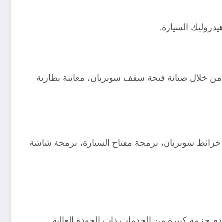
يدروليك السيارة.
 من خلال صيانة فتحة سقف سوبربان، معاينة بطارية
يث خرائط سوبربان، برمجة مفتاح السيارة، برمجة شاشة
دم حزمة كبيرة من الخدمات ذات الجودة العالية