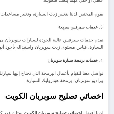
عطل أو خلل مهما بلغت صعوبته.
يقوم المختص لدينا بتغيير زيت السيارة، وتغيير مساعدات 
خدمات سيرفس سريعة
نقدم خدمات سيرفس عالية الجودة لسيارات سوبربان من ج
السيارة، قياس مستوى زيت سوبربان واستبداله بأجود أنو
خدمات برمجة سيارة سوبربان
تواصل معنا للقيام بأعمال البرمجة التي تحتاج إليها سي
وراديو سوبربان، برمجة هيدروليك السيارة.
اخصائي تصليح سوبربان الكويت
لدينا افضل
اخصائي تصليح سوبربان الكويت
يمتلك قدر كب