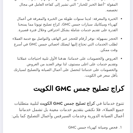
المقولة “أعط الخبز للخباز” التي تشير إلى كفاءة العامل في مجال
تخصصه.
الخبرة والمعرفة: لدينا سنوات طويلة من الخبرة والمعرفة في أعمال
كهرباء وميكانيك سيارات جمس GMC، كراج تصليح تويوتا مما يمنحنا
القدرة على تقديم خدمات شاملة بشكل احترافي وخلال فترة قصيرة.
الحجز بسهولة: نوفر أرقام للحجز عبر الهاتف والتواصل مع خدمة العملاء
لطلب الخدمات التي تحتاج إليها ليصلك اخصائي جمس GMC في أسرع
وقت ممكن.
العروض والخصومات على خدماتنا: هدفنا الأول تلبية احتياجات عملائنا
وتقديم خدمات على اعلى مستوى، لذا نوفر العديد من العروض
والخصومات على خدماتنا لتحصل على أعمال الصيانة والتصليح لسيارتك
بأقل سعر في الكويت.
كراج تصليح جمس
GMC
الكويت
تتنوع خدماتنا في
كراج تصليح جمس
GMC
الكويت
لتلبية متطلبات
جميع العملاء، فلا نكتفي بتقديم خدمات معينة بل تشمل خدماتنا
أعمال الصيانة الدورية وخدمات السيرفس وأعمال التصليح كما يلي:
فحص وصيانة كهرباء جمس GMC