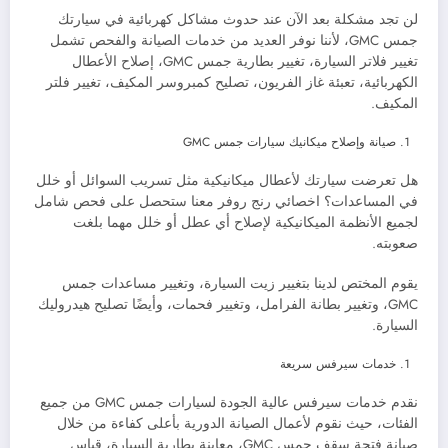
لن تجد مشكلة بعد الآن عند حدوث مشاكل كهربائية في سيارتك
جمس GMC، لأننا نوفر العديد من خدمات الصيانة والفحص تشمل
تغيير فلاتر السيارة، تغيير بطارية جمس GMC، إصلاح الأعطال
الكهربائية، تعبئة غاز الفريون، تصليح كمبروسر المكيف، تغيير فلتر
المكيف.
صيانة وإصلاح ميكانيك سيارات جمس GMC
هل تعرضت سيارتك لأعطال ميكانيكية مثل تسريب السوائل أو خلل
في المساعدات؟ اخصائي رنج روفر معنا ستحصل على فحص شامل
لجميع الأنظمة الميكانيكية لإصلاح أي عطل أو خلل مهما بلغت
صعوبته.
يقوم المختص لدينا بتغيير زيت السيارة، وتغيير مساعدات جمس
GMC، وتغيير بطانة الفرامل، وتغيير فحمات، وأيضًا تصليح هيدروليك
السيارة.
خدمات سيرفس سريعة
نقدم خدمات سيرفس عالية الجودة لسيارات جمس GMC من جميع
الفئات، حيث نقوم لأعمال الصيانة الدورية بأعلى كفاءة من خلال
صيانة فتحة سقف جمس GMC، معاينة بطارية السيارة، قياس