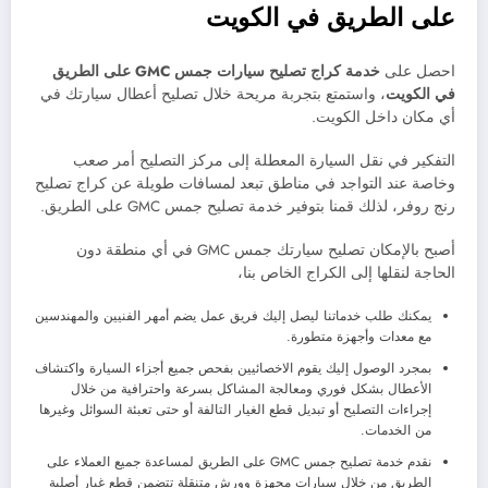
على الطريق في الكويت
احصل على
خدمة كراج تصليح سيارات جمس
GMC
على الطريق
في الكويت
، واستمتع بتجربة مريحة خلال تصليح أعطال سيارتك في
أي مكان داخل الكويت.
التفكير في نقل السيارة المعطلة إلى مركز التصليح أمر صعب
وخاصة عند التواجد في مناطق تبعد لمسافات طويلة عن كراج تصليح
رنج روفر، لذلك قمنا بتوفير خدمة تصليح جمس GMC على الطريق.
أصبح بالإمكان تصليح سيارتك جمس GMC في أي منطقة دون
الحاجة لنقلها إلى الكراج الخاص بنا،
يمكنك طلب خدماتنا ليصل إليك فريق عمل يضم أمهر الفنيين والمهندسين
مع معدات وأجهزة متطورة.
بمجرد الوصول إليك يقوم الاخصائيين بفحص جميع أجزاء السيارة واكتشاف
الأعطال بشكل فوري ومعالجة المشاكل بسرعة واحترافية من خلال
إجراءات التصليح أو تبديل قطع الغيار التالفة أو حتى تعبئة السوائل وغيرها
من الخدمات.
نقدم خدمة تصليح جمس GMC على الطريق لمساعدة جميع العملاء على
الطريق من خلال سيارات مجهزة وورش متنقلة تتضمن قطع غيار أصلية