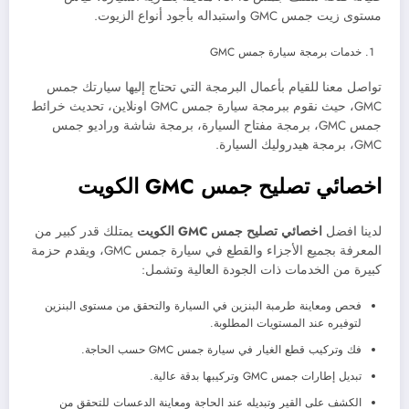
مستوى زيت جمس GMC واستبداله بأجود أنواع الزيوت.
خدمات برمجة سيارة جمس GMC
تواصل معنا للقيام بأعمال البرمجة التي تحتاج إليها سيارتك جمس
GMC، حيث نقوم ببرمجة سيارة جمس GMC اونلاين، تحديث خرائط
جمس GMC، برمجة مفتاح السيارة، برمجة شاشة وراديو جمس
GMC، برمجة هيدروليك السيارة.
اخصائي تصليح جمس
GMC
الكويت
لدينا افضل
اخصائي تصليح جمس
GMC
الكويت
يمتلك قدر كبير من
المعرفة بجميع الأجزاء والقطع في سيارة جمس GMC، ويقدم حزمة
كبيرة من الخدمات ذات الجودة العالية وتشمل:
فحص ومعاينة طرمبة البنزين في السيارة والتحقق من مستوى البنزين
لتوفيره عند المستويات المطلوبة.
فك وتركيب قطع الغيار في سيارة جمس GMC حسب الحاجة.
تبديل إطارات جمس GMC وتركيبها بدقة عالية.
الكشف على القير وتبديله عند الحاجة ومعاينة الدعسات للتحقق من