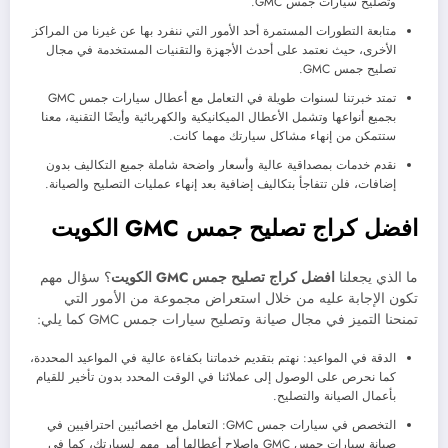
وتصليح سيارات جمس GMC.
متابعة التطورات المستمرة أحد الأمور التي ننفرد بها عن غيرنا من المراكز
الأخرى، حيث نعتمد على أحدث الأجهزة والتقنيات المستخدمة في مجال
تصليح جمس GMC.
تمتد خبرتنا لسنوات طويلة في التعامل مع أعطال سيارات جمس GMC
بجميع أنواعها وتشمل الأعطال الميكانيكية والكهربائية وأيضًا التقنية، معنا
ستتمكن من إنهاء مشاكل سيارتك مهما كانت.
نقدم خدمات بمصداقية عالية وأسعار واضحة شاملة جميع التكاليف بدون
إضافات، فلن تتفاجأ بتكاليف إضافية بعد إنهاء عمليات التصليح والصيانة.
افضل كراج تصليح جمس
GMC
الكويت
ما الذي يجعلنا
افضل كراج تصليح جمس
GMC
الكويت
؟ سؤال مهم
تكون الإجابة عليه من خلال استعراض مجموعة من الأمور التي
تمنحنا التميز في مجال صيانة وتصليح سيارات جمس GMC كما يلي:
الدقة في المواعيد: نهتم بتقديم خدماتنا بكفاءة عالية في المواعيد المحددة،
كما نحرص على الوصول إلى عملائنا في الوقت المحدد بدون تأخير للقيام
بأعمال الصيانة والتصليح.
التخصص في سيارات جمس GMC: التعامل مع اخصائيين احترافيين في
صيانة سيارات جمس GMC وإصلاح أعطالها أمر مهم لسيارتك، كما في