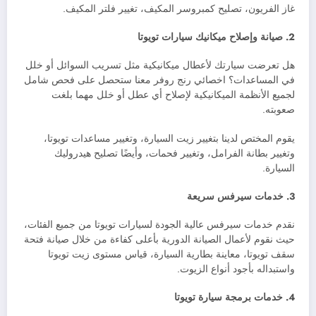
غاز الفريون، تصليح كمبروسر المكيف، تغيير فلتر المكيف.
2. صيانة وإصلاح ميكانيك سيارات تويوتا
هل تعرضت سيارتك لأعطال ميكانيكية مثل تسريب السوائل أو خلل
في المساعدات؟ اخصائي رنج روفر معنا ستحصل على فحص شامل
لجميع الأنظمة الميكانيكية لإصلاح أي عطل أو خلل مهما بلغت
صعوبته.
يقوم المختص لدينا بتغيير زيت السيارة، وتغيير مساعدات تويوتا،
وتغيير بطانة الفرامل، وتغيير فحمات، وأيضًا تصليح هيدروليك
السيارة.
3. خدمات سيرفس سريعة
نقدم خدمات سيرفس عالية الجودة لسيارات تويوتا من جميع الفئات،
حيث نقوم لأعمال الصيانة الدورية بأعلى كفاءة من خلال صيانة فتحة
سقف تويوتا، معاينة بطارية السيارة، قياس مستوى زيت تويوتا
واستبداله بأجود أنواع الزيوت.
4. خدمات برمجة سيارة تويوتا