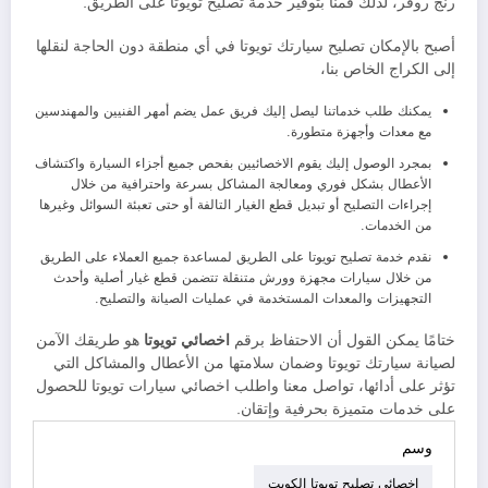
رنج روفر، لذلك قمنا بتوفير خدمة تصليح تويوتا على الطريق.
أصبح بالإمكان تصليح سيارتك تويوتا في أي منطقة دون الحاجة لنقلها
إلى الكراج الخاص بنا،
يمكنك طلب خدماتنا ليصل إليك فريق عمل يضم أمهر الفنيين والمهندسين
مع معدات وأجهزة متطورة.
بمجرد الوصول إليك يقوم الاخصائيين بفحص جميع أجزاء السيارة واكتشاف
الأعطال بشكل فوري ومعالجة المشاكل بسرعة واحترافية من خلال
إجراءات التصليح أو تبديل قطع الغيار التالفة أو حتى تعبئة السوائل وغيرها
من الخدمات.
نقدم خدمة تصليح تويوتا على الطريق لمساعدة جميع العملاء على الطريق
من خلال سيارات مجهزة وورش متنقلة تتضمن قطع غيار أصلية وأحدث
التجهيزات والمعدات المستخدمة في عمليات الصيانة والتصليح.
ختامًا يمكن القول أن الاحتفاظ برقم
اخصائي تويوتا
هو طريقك الآمن
لصيانة سيارتك تويوتا وضمان سلامتها من الأعطال والمشاكل التي
تؤثر على أدائها، تواصل معنا واطلب اخصائي سيارات تويوتا للحصول
على خدمات متميزة بحرفية وإتقان.
وسم
اخصائي تصليح تويوتا الكويت