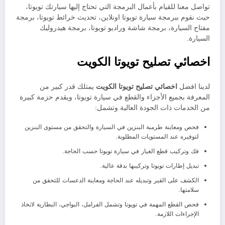
تواصل معنا للقيام بأعمال البرمجة التي تحتاج إليها سيارتك تويوتا،
حيث نقوم ببرمجة سيارة تويوتا اونلاين، تحديث خرائط تويوتا، برمجة
مفتاح السيارة، برمجة شاشة وراديو تويوتا، برمجة هيدروليك
السيارة.
اخصائي تصليح تويوتا الكويت
لدينا افضل
اخصائي تصليح تويوتا الكويت
يمتلك قدر كبير من
المعرفة بجميع الأجزاء والقطع في سيارة تويوتا، ويقدم حزمة كبيرة
من الخدمات ذات الجودة العالية وتشمل:
فحص ومعاينة طرمبة البنزين في السيارة والتحقق من مستوى البنزين
لتوفيره عند المستويات المطلوبة.
فك وتركيب قطع الغيار في سيارة تويوتا حسب الحاجة.
تبديل إطارات تويوتا وتركيبها بدقة عالية.
الكشف على القير وتبديله عند الحاجة ومعاينة الدعسات للتحقق من
سلامتها.
فحص القطع المهمة في تويوتا وتشمل الفرامل، البواجي، البطارية لاتخاذ
الإجراءات اللازمة.