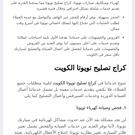
كهرباء وميكانيك سيارات تويوتا، كراج تصليح تويوتا مما يمنحنا القدرة على
تقديم خدمات شاملة بشكل احترافي وخلال فترة قصيرة.
الحجز بسهولة: نوفر أرقام للحجز عبر الهاتف والتواصل مع خدمة العملاء
لطلب الخدمات التي تحتاج إليها ليصلك اخصائي تويوتا في أسرع وقت
ممكن.
العروض والخصومات على خدماتنا: هدفنا الأول تلبية احتياجات عملائنا
وتقديم خدمات على اعلى مستوى، لذا نوفر العديد من العروض
والخصومات على خدماتنا لتحصل على أعمال الصيانة والتصليح لسيارتك
بأقل سعر في الكويت.
كراج تصليح تويوتا الكويت
تتنوع خدماتنا في
كراج تصليح تويوتا الكويت
لتلبية متطلبات جميع
العملاء، فلا نكتفي بتقديم خدمات معينة بل تشمل خدماتنا أعمال
الصيانة الدورية وخدمات السيرفس وأعمال التصليح كما يلي:
1. فحص وصيانة كهرباء تويوتا
لن تجد مشكلة بعد الآن عند حدوث مشاكل كهربائية في سيارتك
تويوتا، لأننا نوفر العديد من خدمات الصيانة والفحص تشمل تغيير
فلاتر السيارة، تغيير بطارية تويوتا، إصلاح الأعطال الكهربائية، تعبئة