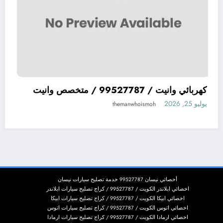
ميكانيكي سيارات يابانية JAPAN افضل ميكيانيكي
كهربائي وانيت / 99527787 / متخصص وانيت
يوليو 25, 2026
themanwhoismoh
أخصائي نيسان 99527787 خدمة تصليح سيارات نيسان
اخصائي ابلاندر الكويت / 99527787 / كراج تصليح سيارات ابلاندر
اخصائي ابيكا الكويت / 99527787 / كراج تصليح سيارات ابيكا
اخصائي اتوس الكويت / 99527787 / كراج تصليح سيارات اتوس