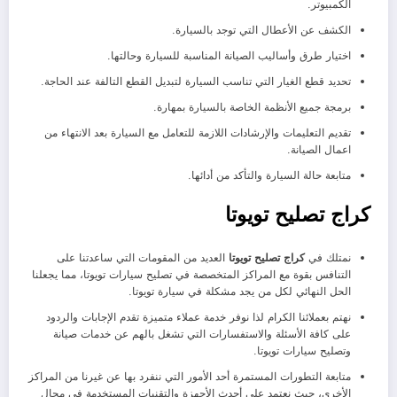
الكمبيوتر.
الكشف عن الأعطال التي توجد بالسيارة.
اختيار طرق وأساليب الصيانة المناسبة للسيارة وحالتها.
تحديد قطع الغيار التي تناسب السيارة لتبديل القطع التالفة عند الحاجة.
برمجة جميع الأنظمة الخاصة بالسيارة بمهارة.
تقديم التعليمات والإرشادات اللازمة للتعامل مع السيارة بعد الانتهاء من
اعمال الصيانة.
متابعة حالة السيارة والتأكد من أدائها.
كراج تصليح تويوتا
نمتلك في
كراج تصليح تويوتا
العديد من المقومات التي ساعدتنا على
التنافس بقوة مع المراكز المتخصصة في تصليح سيارات تويوتا، مما يجعلنا
الحل النهائي لكل من يجد مشكلة في سيارة تويوتا.
نهتم بعملائنا الكرام لذا نوفر خدمة عملاء متميزة تقدم الإجابات والردود
على كافة الأسئلة والاستفسارات التي تشغل بالهم عن خدمات صيانة
وتصليح سيارات تويوتا.
متابعة التطورات المستمرة أحد الأمور التي ننفرد بها عن غيرنا من المراكز
الأخرى، حيث نعتمد على أحدث الأجهزة والتقنيات المستخدمة في مجال