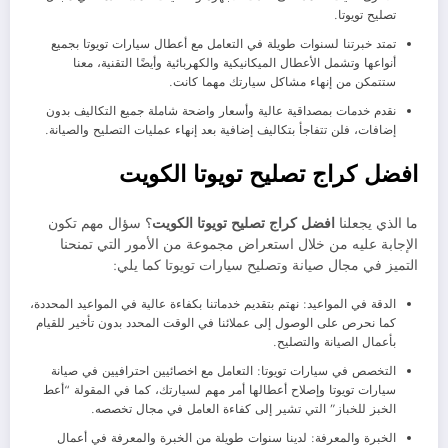
تصليح تويوتا.
تمتد خبرتنا لسنوات طويلة في التعامل مع أعطال سيارات تويوتا بجميع
أنواعها وتشمل الأعطال الميكانيكية والكهربائية وأيضًا التقنية، معنا
ستتمكن من إنهاء مشاكل سيارتك مهما كانت.
نقدم خدمات بمصداقية عالية وأسعار واضحة شاملة جميع التكاليف بدون
إضافات، فلن تتفاجأ بتكاليف إضافية بعد إنهاء عمليات التصليح والصيانة.
افضل كراج تصليح تويوتا الكويت
ما الذي يجعلنا
افضل كراج تصليح تويوتا الكويت
؟ سؤال مهم تكون
الإجابة عليه من خلال استعراض مجموعة من الأمور التي تمنحنا
التميز في مجال صيانة وتصليح سيارات تويوتا كما يلي:
الدقة في المواعيد: نهتم بتقديم خدماتنا بكفاءة عالية في المواعيد المحددة،
كما نحرص على الوصول إلى عملائنا في الوقت المحدد بدون تأخير للقيام
بأعمال الصيانة والتصليح.
التخصص في سيارات تويوتا: التعامل مع اخصائيين احترافيين في صيانة
سيارات تويوتا وإصلاح أعطالها أمر مهم لسيارتك، كما في المقولة “أعط
الخبز للخباز” التي تشير إلى كفاءة العامل في مجال تخصصه.
الخبرة والمعرفة: لدينا سنوات طويلة من الخبرة والمعرفة في أعمال