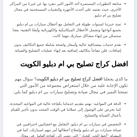
متابعة التطورات المستمرة أحد الأمور التي ننفرد بها عن غيرنا من المراكز
الأخرى، حيث نعتمد على أحدث الأجهزة والتقنيات المستخدمة في مجال
تصليح بي ام دبليو.
تمتد خبرتنا لسنوات طويلة في التعامل مع أعطال سيارات بي ام دبليو
بجميع أنواعها وتشمل الأعطال الميكانيكية والكهربائية وأيضًا التقنية، معنا
ستتمكن من إنهاء مشاكل سيارتك مهما كانت.
نقدم خدمات بمصداقية عالية وأسعار واضحة شاملة جميع التكاليف بدون
إضافات، فلن تتفاجأ بتكاليف إضافية بعد إنهاء عمليات التصليح والصيانة.
افضل كراج تصليح بي ام دبليو الكويت
ما الذي يجعلنا
افضل كراج تصليح بي ام دبليو الكويت
؟ سؤال مهم
تكون الإجابة عليه من خلال استعراض مجموعة من الأمور التي
تمنحنا التميز في مجال صيانة وتصليح سيارات بي ام دبليو كما يلي:
الدقة في المواعيد: نهتم بتقديم خدماتنا بكفاءة عالية في المواعيد المحددة،
كما نحرص على الوصول إلى عملائنا في الوقت المحدد بدون تأخير للقيام
بأعمال الصيانة والتصليح.
التخصص في سيارات بي ام دبليو: التعامل مع اخصائيين احترافيين في
صيانة سيارات بي ام دبليو وإصلاح أعطالها أمر مهم لسيارتك، كما في
المقولة “أعط الخبز للخباز” التي تشير إلى كفاءة العامل في مجال