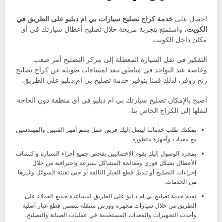
احصل على
خدمة كراج تصليح سيارات بي ام دبليو على الطريق في
الكويت
، واستمتع بتجربة مريحة خلال تصليح أعطال سيارتك في أي
مكان داخل الكويت.
التفكير في نقل السيارة المعطلة إلى مركز التصليح أمر صعب
وخاصة عند التواجد في مناطق تبعد لمسافات طويلة عن كراج تصليح
رنج روفر، لذلك قمنا بتوفير خدمة تصليح بي ام دبليو على الطريق.
أصبح بالإمكان تصليح سيارتك بي ام دبليو في أي منطقة دون الحاجة
لنقلها إلى الكراج الخاص بنا،
يمكنك طلب خدماتنا ليصل إليك فريق عمل يضم أمهر الفنيين والمهندسين
مع معدات وأجهزة متطورة.
بمجرد الوصول إليك يقوم الاخصائيين بفحص جميع أجزاء السيارة واكتشاف
الأعطال بشكل فوري ومعالجة المشاكل بسرعة واحترافية من خلال
إجراءات التصليح أو تبديل قطع الغيار التالفة أو حتى تعبئة السوائل وغيرها
من الخدمات.
نقدم خدمة تصليح بي ام دبليو على الطريق لمساعدة جميع العملاء على
الطريق من خلال سيارات مجهزة وورش متنقلة تتضمن قطع غيار أصلية
وأحدث التجهيزات والمعدات المستخدمة في عمليات الصيانة والتصليح.