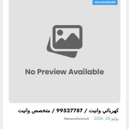
UNCATEGORIZED
UN
ميكانيكي سيارات يابانية JAPAN افضل ميكيانيكي
كهربائي وانيت / 99527787
ليابانية في الكويت
يوليو 25, 2026
themanwhoismoh