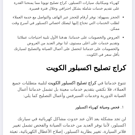
كهرباء وميكانيك سيارات اكسبلور، كراج تصليح تويوتا مما يمنحنا القدرة
على تقديم خدمات شاملة بشكل احترافي وخلال فترة قصيرة.
الحجز بسهولة: نوفر أرقام للحجز عبر الهاتف والتواصل مع خدمة العملاء
لطلب الخدمات التي تحتاج إليها ليصلك اخصائي اكسبلور في أسرع وقت
ممكن.
العروض والخصومات على خدماتنا: هدفنا الأول تلبية احتياجات عملائنا
وتقديم خدمات على اعلى مستوى، لذا نوفر العديد من العروض
والخصومات على خدماتنا لتحصل على أعمال الصيانة والتصليح لسيارتك
بأقل سعر في الكويت.
كراج تصليح اكسبلور الكويت
تتنوع خدماتنا في
كراج تصليح اكسبلور الكويت
لتلبية متطلبات جميع
العملاء، فلا نكتفي بتقديم خدمات معينة بل تشمل خدماتنا أعمال
الصيانة الدورية وخدمات السيرفس وأعمال التصليح كما يلي:
فحص وصيانة كهرباء اكسبلور
لن تجد مشكلة بعد الآن عند حدوث مشاكل كهربائية في سيارتك
اكسبلور، لأننا نوفر العديد من خدمات الصيانة والفحص تشمل تغيير
فلاتر السيارة، تغيير بطارية اكسبلور، إصلاح الأعطال الكهربائية، تعبئة