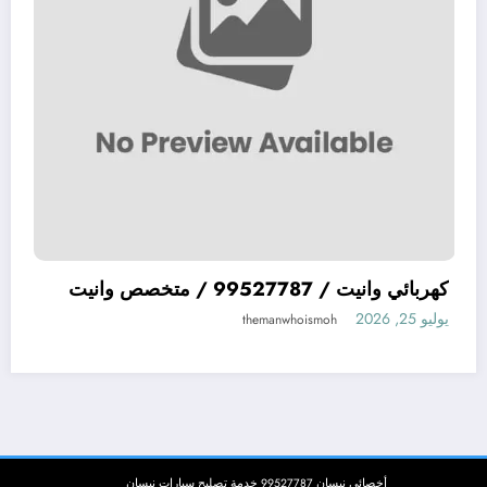
ميكانيكي سيارات يابانية JAPAN افضل ميكيانيكي
كهربائي وانيت / 99527787 / متخصص وانيت
 الكويت
يوليو 25, 2026
anwhoismoh
theman