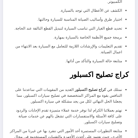
الكمبيوتر.
الكشف عن الأعطال التي توجد بالسيارة.
اختيار طرق وأساليب الصيانة المناسبة للسيارة وحالتها.
تحديد قطع الغيار التي تناسب السيارة لتبديل القطع التالفة عند الحاجة.
برمجة جميع الأنظمة الخاصة بالسيارة بمهارة.
تقديم التعليمات والإرشادات اللازمة للتعامل مع السيارة بعد الانتهاء من
اعمال الصيانة.
متابعة حالة السيارة والتأكد من أدائها.
كراج تصليح اكسبلور
نمتلك في
كراج تصليح اكسبلور
العديد من المقومات التي ساعدتنا على
التنافس بقوة مع المراكز المتخصصة في تصليح سيارات اكسبلور، مما
يجعلنا الحل النهائي لكل من يجد مشكلة في سيارة اكسبلور.
نهتم بعملائنا الكرام لذا نوفر خدمة عملاء متميزة تقدم الإجابات والردود
على كافة الأسئلة والاستفسارات التي تشغل بالهم عن خدمات صيانة
وتصليح سيارات اكسبلور.
متابعة التطورات المستمرة أحد الأمور التي ننفرد بها عن غيرنا من المراكز
الأخرى، حيث نعتمد على أحدث الأجهزة والتقنيات المستخدمة في مجال