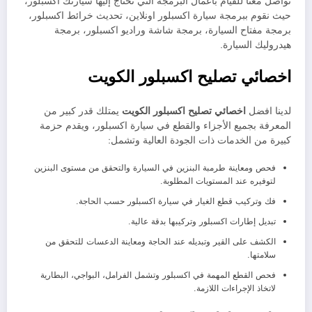
تواصل معنا للقيام بأعمال البرمجة التي تحتاج إليها سيارتك اكسبلور،
حيث نقوم ببرمجة سيارة اكسبلور اونلاين، تحديث خرائط اكسبلور،
برمجة مفتاح السيارة، برمجة شاشة وراديو اكسبلور، برمجة
هيدروليك السيارة.
اخصائي تصليح اكسبلور الكويت
لدينا افضل
اخصائي تصليح اكسبلور الكويت
يمتلك قدر كبير من
المعرفة بجميع الأجزاء والقطع في سيارة اكسبلور، ويقدم حزمة
كبيرة من الخدمات ذات الجودة العالية وتشمل:
فحص ومعاينة طرمبة البنزين في السيارة والتحقق من مستوى البنزين
لتوفيره عند المستويات المطلوبة.
فك وتركيب قطع الغيار في سيارة اكسبلور حسب الحاجة.
تبديل إطارات اكسبلور وتركيبها بدقة عالية.
الكشف على القير وتبديله عند الحاجة ومعاينة الدعسات للتحقق من
سلامتها.
فحص القطع المهمة في اكسبلور وتشمل الفرامل، البواجي، البطارية
لاتخاذ الإجراءات اللازمة.