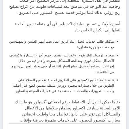
التفكير في نقل السيارة المعطلة إلى مركز التصليح أمر صعب
وخاصة عند التواجد في مناطق تبعد لمسافات طويلة عن كراج تصليح
رنج روفر، لذلك قمنا بتوفير خدمة تصليح اكسبلور على الطريق.
أصبح بالإمكان تصليح سيارتك اكسبلور في أي منطقة دون الحاجة
لنقلها إلى الكراج الخاص بنا،
يمكنك طلب خدماتنا ليصل إليك فريق عمل يضم أمهر الفنيين والمهندسين
مع معدات وأجهزة متطورة.
بمجرد الوصول إليك يقوم الاخصائيين بفحص جميع أجزاء السيارة واكتشاف
الأعطال بشكل فوري ومعالجة المشاكل بسرعة واحترافية من خلال
إجراءات التصليح أو تبديل قطع الغيار التالفة أو حتى تعبئة السوائل وغيرها
من الخدمات.
نقدم خدمة تصليح اكسبلور على الطريق لمساعدة جميع العملاء على
الطريق من خلال سيارات مجهزة وورش متنقلة تتضمن قطع غيار أصلية
وأحدث التجهيزات والمعدات المستخدمة في عمليات الصيانة والتصليح.
ختامًا يمكن القول أن الاحتفاظ برقم
اخصائي اكسبلور
هو طريقك
الآمن لصيانة سيارتك اكسبلور وضمان سلامتها من الأعطال
والمشاكل التي تؤثر على أدائها، تواصل معنا واطلب اخصائي
سيارات اكسبلور للحصول على خدمات متميزة بحرفية وإتقان.