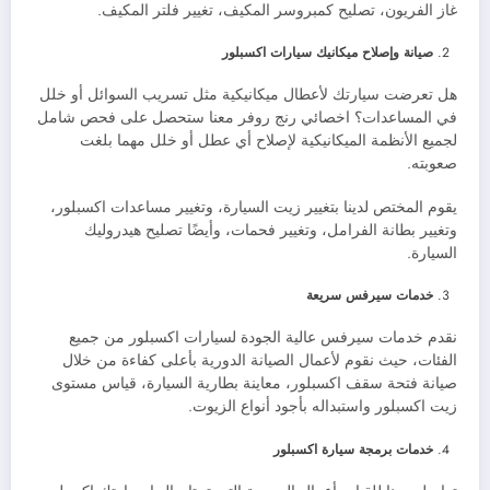
غاز الفريون، تصليح كمبروسر المكيف، تغيير فلتر المكيف.
صيانة وإصلاح ميكانيك سيارات اكسبلور
هل تعرضت سيارتك لأعطال ميكانيكية مثل تسريب السوائل أو خلل
في المساعدات؟ اخصائي رنج روفر معنا ستحصل على فحص شامل
لجميع الأنظمة الميكانيكية لإصلاح أي عطل أو خلل مهما بلغت
صعوبته.
يقوم المختص لدينا بتغيير زيت السيارة، وتغيير مساعدات اكسبلور،
وتغيير بطانة الفرامل، وتغيير فحمات، وأيضًا تصليح هيدروليك
السيارة.
خدمات سيرفس سريعة
نقدم خدمات سيرفس عالية الجودة لسيارات اكسبلور من جميع
الفئات، حيث نقوم لأعمال الصيانة الدورية بأعلى كفاءة من خلال
صيانة فتحة سقف اكسبلور، معاينة بطارية السيارة، قياس مستوى
زيت اكسبلور واستبداله بأجود أنواع الزيوت.
خدمات برمجة سيارة اكسبلور