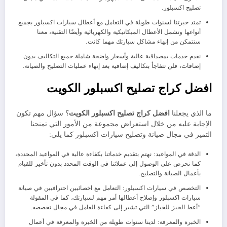
تصليح اكسبلور.
تمتد خبرتنا لسنوات طويلة في التعامل مع أعطال سيارات اكسبلور بجميع
أنواعها وتشمل الأعطال الميكانيكية والكهربائية وأيضًا التقنية، معنا
ستتمكن من إنهاء مشاكل سيارتك مهما كانت.
نقدم خدمات بمصداقية عالية وأسعار واضحة شاملة جميع التكاليف بدون
إضافات، فلن تتفاجأ بتكاليف إضافية بعد إنهاء عمليات التصليح والصيانة.
افضل كراج تصليح اكسبلور الكويت
ما الذي يجعلنا
افضل كراج تصليح اكسبلور الكويت
؟ سؤال مهم تكون
الإجابة عليه من خلال استعراض مجموعة من الأمور التي تمنحنا
التميز في مجال صيانة وتصليح سيارات اكسبلور كما يلي:
الدقة في المواعيد: نهتم بتقديم خدماتنا بكفاءة عالية في المواعيد المحددة،
كما نحرص على الوصول إلى عملائنا في الوقت المحدد بدون تأخير للقيام
بأعمال الصيانة والتصليح.
التخصص في سيارات اكسبلور: التعامل مع اخصائيين احترافيين في صيانة
سيارات اكسبلور وإصلاح أعطالها أمر مهم لسيارتك، كما في المقولة
“أعط الخبز للخباز” التي تشير إلى كفاءة العامل في مجال تخصصه.
الخبرة والمعرفة: لدينا سنوات طويلة من الخبرة والمعرفة في أعمال