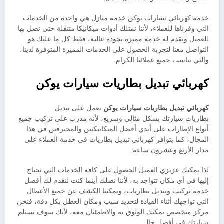
خدمة كهربائي سيارات يوكن خدمة منازل هي واحدة من الخدمات
التي وفرناها للعملاء، لأننا نمتلك أدوات ميكانيكا متنقلة حتى نصل بها
للعميل ونقدم له خدمة مميزة بجودة عالية، فقط كل ما عليك هو
التواصل معنا لتجربة الحصول على الخدمات المميزة المتوفرة لدينا،
والتي تناسب جميع عملائنا الكرام.
كهربائي تبديل بطاريات سيارات يوكن
كهربائي تبديل بطاريات سيارات يوكن
يعمل على تبديل
بطاريات سيارتك بشكل مثالي وسريع، لأنه مدرب على تركيب جميع
أنواع الإطارات على أيدي أفضل الميكانيكيين والمحترفين في هذا
المجال، كما يتوافر كهربائي تبديل بطاريات في خدمة العملاء على
مدار الأربع وعشرون ساعة.
لذا يمكنك عزيزي العميل الحصول على كافة الخدمات التي تحتاج
إليها في أي مكان تتواجد به، لأننا نصلك أينما كنت لنقدم لك أفضل
خدمة تركيب وتبديل بطاريات، ويمكننا الكشف عن جميع الأعطال
التي تواجهك أثناء القيادة لتحديد سبب ومكان العطل بكل دقة، فنحن
مركز متخصص يمكنك الوثوق به والاطمئنان معه، لأنك سوف تستلم
سيارتك في أفضل حال.