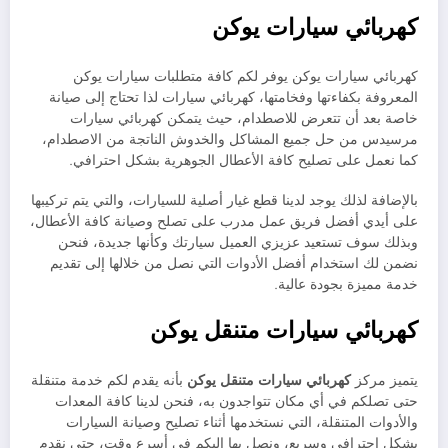
كهربائي سيارات يوكن
كهربائي سيارات يوكن يوفر لكم كافة متطلبات سيارات يوكن
المعروفة بكفاءتها وفخامتها، كهربائي سيارات لذا تحتاج إلى صيانة
خاصة بعد أن تتعرض للاصطدام، حيث يتمكن كهربائي سيارات
مرسيدس من حل جميع المشاكل والخدوش الناتجة من الاصطدام،
كما نعمل على تصليح كافة الأعطال الجوهرية بشكل احترافي.
بالإضافة لذلك يوجد لدينا قطع غيار أصلية للسيارات، والتي يتم تركيبها
على أيدي أفضل فريق عمل مدرب على تصلح وصيانة كافة الأعطال،
وبذلك سوف تستعيد عزيزي العميل سيارتك وكأنها جديدة، فنحن
نضمن لك استخدام أفضل الأدوات التي نصل من خلالها إلى تقديم
خدمة مميزة بجودة عالية.
كهربائي سيارات متنقل يوكن
يتميز مركز
كهربائي سيارات متنقل يوكن
بأنه يقدم لكم خدمة متنقلة
حتى تصلكم في أي مكان تتواجدون به، فنحن لدينا كافة المعدات
والأدوات المتنقلة، التي نستخدمها أثناء تصليح وصيانة السيارات
بشكل احترافي وسريع، ونصل بها إليكم في أسرع وقت، حتى نقدم