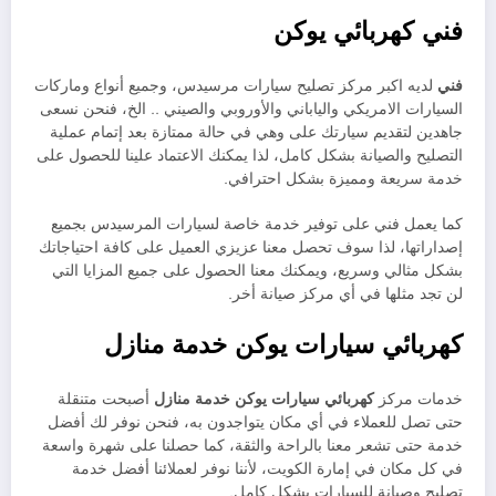
فني كهربائي يوكن
فني
لديه اكبر مركز تصليح سيارات مرسيدس، وجميع أنواع وماركات
السيارات الامريكي والياباني والأوروبي والصيني .. الخ، فنحن نسعى
جاهدين لتقديم سيارتك على وهي في حالة ممتازة بعد إتمام عملية
التصليح والصيانة بشكل كامل، لذا يمكنك الاعتماد علينا للحصول على
خدمة سريعة ومميزة بشكل احترافي.
كما يعمل فني على توفير خدمة خاصة لسيارات المرسيدس بجميع
إصداراتها، لذا سوف تحصل معنا عزيزي العميل على كافة احتياجاتك
بشكل مثالي وسريع، ويمكنك معنا الحصول على جميع المزايا التي
لن تجد مثلها في أي مركز صيانة أخر.
كهربائي سيارات يوكن خدمة منازل
خدمات مركز
كهربائي سيارات يوكن خدمة منازل
أصبحت متنقلة
حتى تصل للعملاء في أي مكان يتواجدون به، فنحن نوفر لك أفضل
خدمة حتى تشعر معنا بالراحة والثقة، كما حصلنا على شهرة واسعة
في كل مكان في إمارة الكويت، لأننا نوفر لعملائنا أفضل خدمة
تصليح وصيانة للسيارات بشكل كامل.